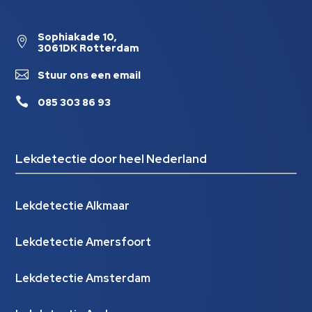
Sophiakade 10,

3061DK Rotterdam

Stuur ons een email

085 303 86 93
Lekdetectie door heel Nederland
Lekdetectie Alkmaar
Lekdetectie Amersfoort
Lekdetectie Amsterdam