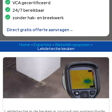
VCA gecertificeerd
24/7 bereikbaar
zonder hak- en breekwerk
Direct gratis offerte aanvragen→
Home
-
Expertise
-
Waterlek opsporen
-
Lekdetectie keuken
Lekdetectie in de keuken is cruciaal om waterschade