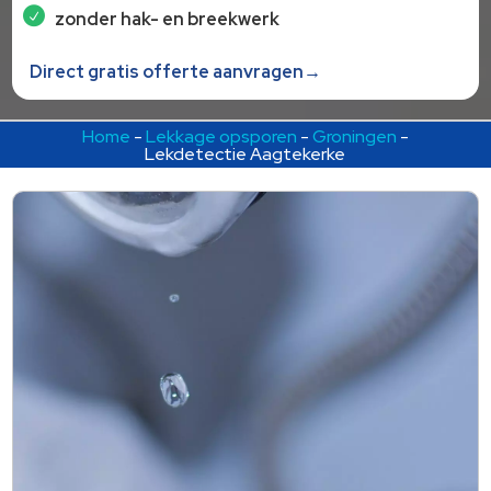
zonder hak- en breekwerk
Direct gratis offerte aanvragen→
Home
-
Lekkage opsporen
-
Groningen
-
Lekdetectie Aagtekerke