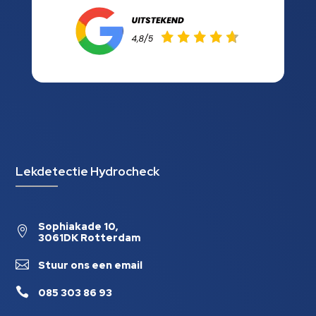
Lekdetectie Hydrocheck
Sophiakade 10,

3061DK Rotterdam

Stuur ons een email

085 303 86 93