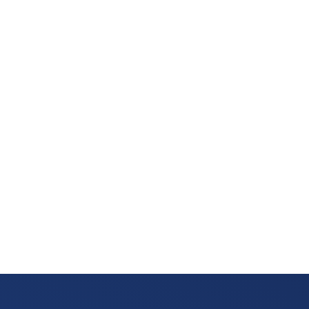
Je vertrouwt op je neus, want een muffe geur,
schimmelvorming of een natte lucht zonder duidelijke
vlekken wijst vaak op verborgen lekkage. Zulke signalen
zijn vaak het eerste wat je opvalt. Meestal gaat het
om lekkages bij leidingen, rioolbuizen of je cv-
installatie....