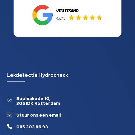
Lekdetectie Hydrocheck
Sophiakade 10,

3061DK Rotterdam

Stuur ons een email

085 303 86 93