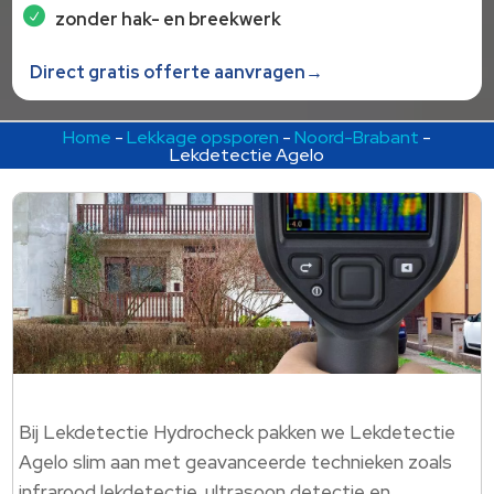
zonder hak- en breekwerk
Direct gratis offerte aanvragen→
Home
-
Lekkage opsporen
-
Noord-Brabant
-
Lekdetectie Agelo
Bij Lekdetectie Hydrocheck pakken we Lekdetectie
Agelo slim aan met geavanceerde technieken zoals
infrarood lekdetectie, ultrasoon detectie en