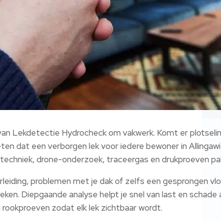
s van Lekdetectie Hydrocheck om vakwerk.​ Komt er plotsel
eten dat een verborgen lek voor iedere bewoner in Allingawi
techniek, drone-onderzoek, traceergas en drukproeven pakke
eiding, problemen met je dak of zelfs een gesprongen vloe
eken.​ Diepgaande analyse helpt je snel van last en schade 
ookproeven zodat elk lek zichtbaar wordt.​