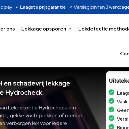
o pay ✓ Laagste prijsgarantie ✓ Verslag binnen 3 werkdag
er ons
Lekkage opsporen
Lekdetectie method
Con
l en schadevrij lekkage
e Hydrocheck.
Laags
Vaak
ns van Lekdetectie Hydrocheck om
Geen 
ade, gekke vochtplekken of merk je
Vers
en verborgen lek voor iedere
Binne