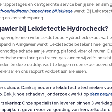
ke rapportages en klantgerichte service ben jij snel en sli
afvoerleidingen inspechten bij lekkage
werkt.​ Bij Lekdetect
ng en kostenbesparing.​
ngawier bij Lekdetectie Hydrocheck?
omgeving kennen wij bij Lekdetectie Hydrocheck exact wat er
ijfspand in Allingawier werkt.​ Lekdetectie betekent heel ge
nnodige schade aan je woning, plafond, vloer of muren.​ D
stische monitoring en tracer-gas kunnen wij zelfs onzichtb
inden én deze duidelijk vast te leggen in een expertiseversl
ekeraar en ons rapport voldoet aan alle eisen.​
er schade:
Dankzij moderne lekdetectietechnieken voor
.​ Bekijk hoe schadevrij onderzoek werkt op
deze pagina
erzekering:
Onze specialisten leveren binnen 3 werkdag
happij kunt geven voor vergoeding van herstelkosten.​