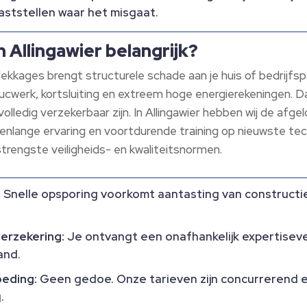
ststellen waar het misgaat.​
 Allingawier belangrijk?
kkages brengt structurele schade aan je huis of bedrijfsp
cwerk, kortsluiting en extreem hoge energierekeningen.​ Da
olledig verzekerbaar zijn.​ In Allingawier hebben wij de afg
enlange ervaring en voortdurende training op nieuwste tec
trengste veiligheids- en kwaliteitsnormen.​
:
Snelle opsporing voorkomt aantasting van constructies
verzekering:
Je ontvangt een onafhankelijk expertisever
nd.​
oeding:
Geen gedoe.​ Onze tarieven zijn concurrerend 
​