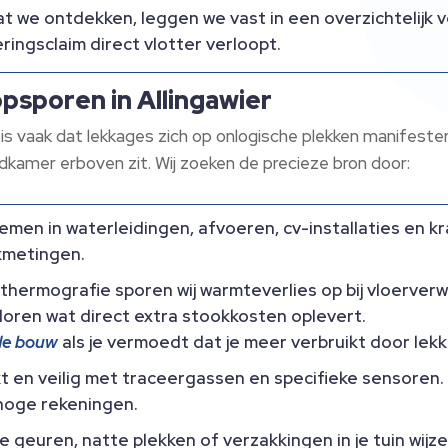
at we ontdekken, leggen we vast in een overzichtelijk ve
ingsclaim direct vlotter verloopt.​
opsporen in Allingawier
 is vaak dat lekkages zich op onlogische plekken manifester
badkamer erboven zit.​ Wij zoeken de precieze bron door:
emen in waterleidingen, afvoeren, cv-installaties en k
metingen.​
thermografie sporen wij warmteverlies op bij vloerver
ren wat direct extra stookkosten oplevert.​
 de bouw
als je vermoedt dat je meer verbruikt door lekk
t en veilig met traceergassen en specifieke sensoren.​
 hoge rekeningen.​
 geuren, natte plekken of verzakkingen in je tuin wijzen 