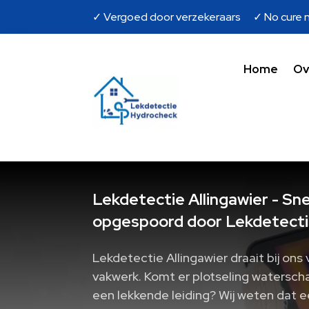
✓ Vergoed door verzekeraars ✓ No cure n
Home
Ov
Lekdetectie Allingawier - Sne
opgespoord door Lekdetecti
Lekdetectie Allingawier draait bij o
vakwerk.​ Komt er plotseling watersch
een lekkende leiding? Wij weten dat e