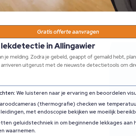
Gratis offerte aanvragen
lekdetectie in Allingawier
an je melding.​ Zodra je gebeld, geappt of gemaild hebt, pla
riveren uitgerust met de nieuwste detectietools om dire
achten:
We luisteren naar je ervaring en beoordelen vis
raroodcameras (thermografie) checken we temperatuur
leidingen, met endoscopie bekijken we moeilijk bereikb
etten geluidstechniek in om beginnende lekkages aan h
en waarnemen.​