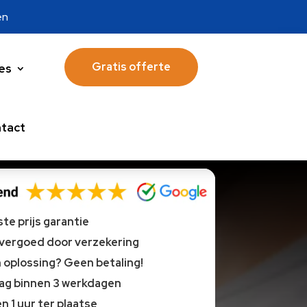
en
Gratis offerte
es
tact
te prijs garantie
 vergoed door verzekering
oplossing? Geen betaling!
lag binnen 3 werkdagen
n 1 uur ter plaatse