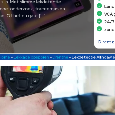
 zijn.​ Met slimme lekdetectie
Lande
rone-onderzoek, traceergas en
VCA 
n.​ Of het nu gaat […]
24/7
zond
Direct 
Home
-
Lekkage opsporen
-
Drenthe
-
Lekdetectie Allingawie