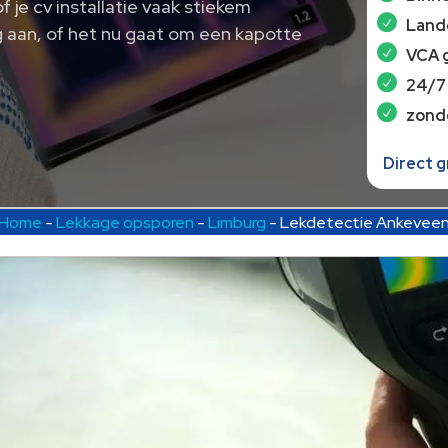
 je cv installatie vaak stiekem
Lande
g aan, of het nu gaat om een kapotte
VCA 
24/7
zond
Direct 
Home
-
Lekkage opsporen
-
Limburg
-
Lekdetectie Ankevee