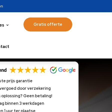
en
Gratis offerte
es
tact
te prijs garantie
 vergoed door verzekering
oplossing? Geen betaling!
lag binnen 3 werkdagen
n 1 uur ter plaatse