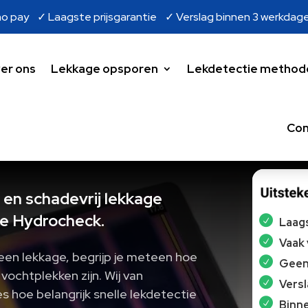
o pay ✓ Laagste prijsgarantie ✓ Verslag binnen 3 werkdag
er ons
Lekkage opsporen
Lekdetectie method
Con
 en schadevrij lekkage
e Hydrocheck.
Laags
Vaak
een lekkage, begrijp je meteen hoe
Geen 
ochtplekken zijn.​ Wij van
Vers
 hoe belangrijk snelle lekdetectie
Binne