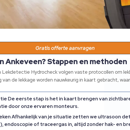
Gratis offerte aanvragen
 in Ankeveen? Stappen en methoden
n Lekdetectie Hydrocheck volgen vaste protocollen om le
g van de lekkage worden nauwkeurig in kaart gebracht, waar
atie
De eerste stap is het in kaart brengen van zichtba
atie door onze ervaren monteurs.​
ieken
Afhankelijk van je situatie zetten we ultrasoon d
 endoscopie of traceergas in, altijd zonder hak- en br