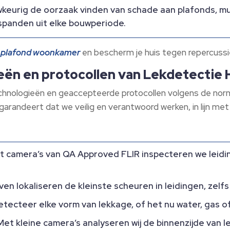
keurig de oorzaak vinden van schade aan plafonds, m
spanden uit elke bouwperiode.​
 plafond woonkamer
en bescherm je huis tegen repercussie
eën en protocollen van Lekdetectie
echnologieën en geaccepteerde protocollen volgens de nor
 garandeert dat we veilig en verantwoord werken, in lijn me
 camera’s van QA Approved FLIR inspecteren we leidi
en lokaliseren de kleinste scheuren in leidingen, zelfs
tecteer elke vorm van lekkage, of het nu water, gas o
et kleine camera’s analyseren wij de binnenzijde van l