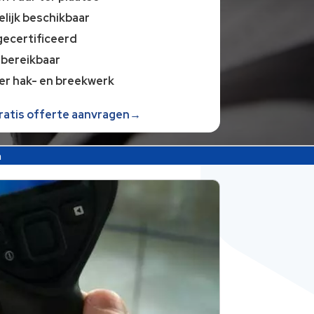
lijk beschikbaar
gecertificeerd
 bereikbaar
er hak- en breekwerk
gratis offerte aanvragen→
n