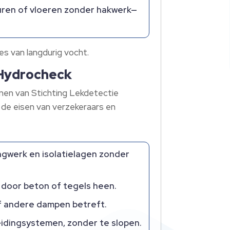
uren of vloeren zonder hakwerk—
s van langdurig vocht.​
 Hydrocheck
men van Stichting Lekdetectie
t de eisen van verzekeraars en
ngwerk en isolatielagen zonder
 door beton of tegels heen.​
f andere dampen betreft.​
eidingsystemen, zonder te slopen.​