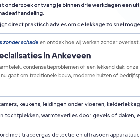
t onderzoek ontvang je binnen drie werkdagen een uit
hadeafhandeling.​
ijgt direct praktisch advies om de lekkage zo snel mogel
es zonder schade
en ontdek hoe wij werken zonder overlast.​
ecialisaties in Ankeveen
 warmtelek, condensatieproblemen of een lekkend dak: onze
et nu gaat om traditionele bouw, moderne huizen of bedrijfs
kamers, keukens, leidingen onder vloeren, kelderlekk
an tochtplekken, warmteverlies door gevels of daken, 
d met traceergas detectie en ultrasoon apparatuur, es