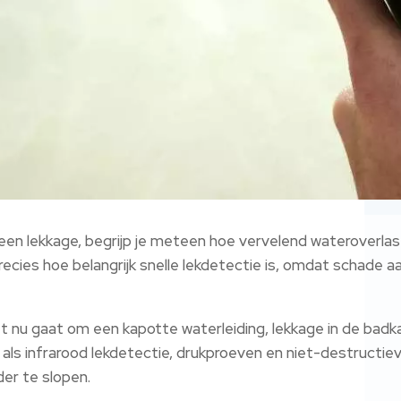
een lekkage, begrijp je meteen hoe vervelend wateroverlast,
ies hoe belangrijk snelle lekdetectie is, omdat schade aan 
t nu gaat om een kapotte waterleiding, lekkage in de badka
 als infrarood lekdetectie, drukproeven en niet-destructie
er te slopen.​