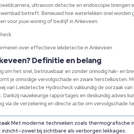
eeldcamera, ultrasoon detectie en endoscopie brengen we el
 je zwembad betreft.​ Benieuwd hoe waterlekken snel worde
n voor jouw woning of bedrijf in Ankeveen.​
check
formeren over effectieve lekdetectie in Ankeveen
nkeveen? Definitie en belang
dig om het snel, betrouwbaar en zonder onnodig hak- en br
omt je onnodige vervolgschade en zware herstelkosten.​ Me
wij van Lekdetectie Hydrocheck vakkundig de oorzaak van 
t.​ Dankzij nauwkeurige rapportages en deskundig advies 
g via de verzekering en directe actie om vervolgschade te
rzaak
Met moderne technieken zoals thermografische i
inzicht—zowel bij zichtbare als verborgen lekkages.​