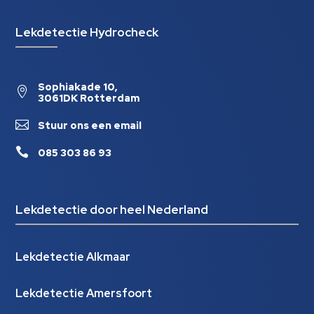
Lekdetectie Hydrocheck
Sophiakade 10,

3061DK Rotterdam

Stuur ons een email

085 303 86 93
Lekdetectie door heel Nederland
Lekdetectie Alkmaar
Lekdetectie Amersfoort