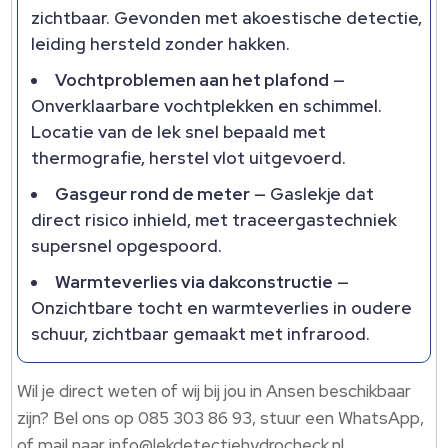
zichtbaar.​ Gevonden met akoestische detectie,
leiding hersteld zonder hakken.​
Vochtproblemen aan het plafond
—
Onverklaarbare vochtplekken en schimmel.​
Locatie van de lek snel bepaald met
thermografie, herstel vlot uitgevoerd.​
Gasgeur rond de meter
— Gaslekje dat
direct risico inhield, met traceergastechniek
supersnel opgespoord.​
Warmteverlies via dakconstructie
—
Onzichtbare tocht en warmteverlies in oudere
schuur, zichtbaar gemaakt met infrarood.​
Wil je direct weten of wij bij jou in Ansen beschikbaar
zijn? Bel ons op 085 303 86 93, stuur een WhatsApp,
of mail naar info@lekdetectiehydrocheck.​nl.​