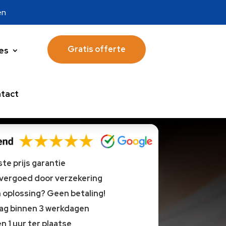
en
Gratis offerte
es
tact
te prijs garantie
 vergoed door verzekering
oplossing? Geen betaling!
lag binnen 3 werkdagen
n 1 uur ter plaatse