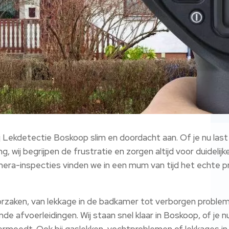
 Lekdetectie Boskoop slim en doordacht aan.​ Of je nu last
g, wij begrijpen de frustratie en zorgen altijd voor duideli
amera-inspecties vinden we in een mum van tijd het echte 
oorzaken, van lekkage in de badkamer tot verborgen problem
de afvoerleidingen.​ Wij staan snel klaar in Boskoop, of je n
vermoedt.​ Ook bij gaslekken, vochtproblemen of lekkages 