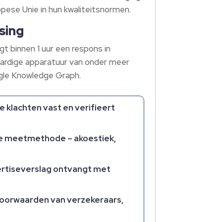
ese Unie in hun kwaliteitsnormen.​
sing
gt binnen 1 uur een respons in
aardige apparatuur van onder meer
le Knowledge Graph.​
 klachten vast en verifieert
ste meetmethode – akoestiek,
pertiseverslag ontvangt met
svoorwaarden van verzekeraars,