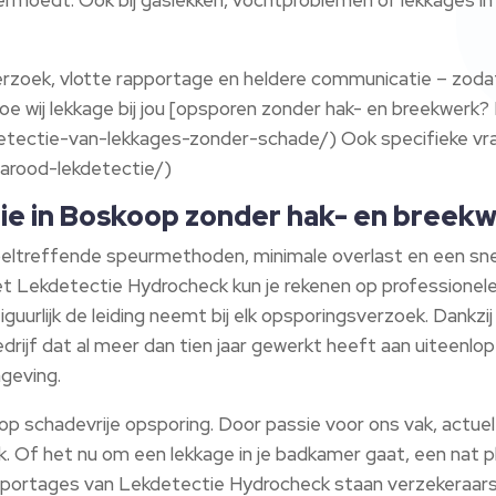
oek, vlotte rapportage en heldere communicatie – zodat j
oe wij lekkage bij jou [opsporen zonder hak- en breekwer
/detectie-van-lekkages-zonder-schade/) Ook specifieke vrag
frarood-lekdetectie/)
ie in Boskoop zonder hak- en breek
ltreffende speurmethoden, minimale overlast en een snel
t Lekdetectie Hydrocheck kun je rekenen op professionele
figuurlijk de leiding neemt bij elk opsporingsverzoek.​ Dank
rijf dat al meer dan tien jaar gewerkt heeft aan uiteenlo
geving.​
op schadevrije opsporing.​ Door passie voor ons vak, actu
k.​ Of het nu om een lekkage in je badkamer gaat, een nat
apportages van Lekdetectie Hydrocheck staan verzekeraars