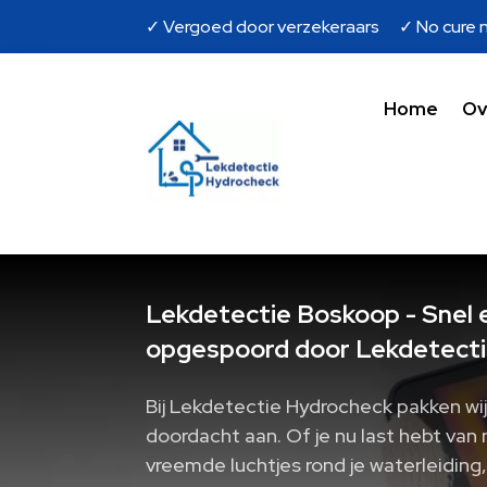
✓ Vergoed door verzekeraars ✓ No cure n
Home
Ov
Lekdetectie Boskoop - Snel e
opgespoord door Lekdetecti
Bij Lekdetectie Hydrocheck pakken wi
doordacht aan.​ Of je nu last hebt van
vreemde luchtjes rond je waterleiding,