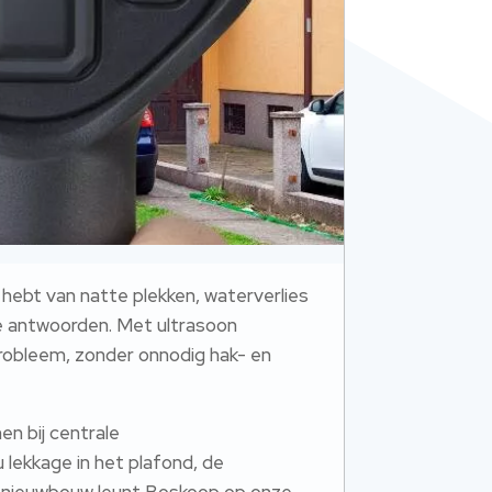
 hebt van natte plekken, waterverlies
jke antwoorden.​ Met ultrasoon
probleem, zonder onnodig hak- en
en bij centrale
u lekkage in het plafond, de
in nieuwbouw leunt Boskoop op onze