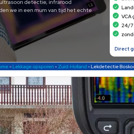
 ultrasoon detectie, infrarood
Lande
den we in een mum van tijd het echte
VCA 
24/7
zond
Direct 
ome
-
Lekkage opsporen
-
Zuid-Holland
-
Lekdetectie Bosko