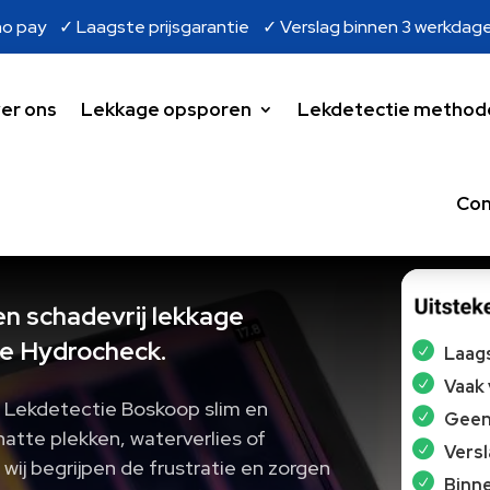
o pay ✓ Laagste prijsgarantie ✓ Verslag binnen 3 werkdag
er ons
Lekkage opsporen
Lekdetectie method
Con
n schadevrij lekkage
e Hydrocheck.
Laags
Vaak
j Lekdetectie Boskoop slim en
Geen 
 natte plekken, waterverlies of
Vers
 wij begrijpen de frustratie en zorgen
Binne