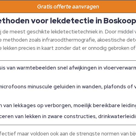
Gratis offerte aanvragen
ethoden voor lekdetectie in Boskoo
ij de meest geschikte lekdetectietechniek in.​ Door midde
de methoden zoals infraroodthermografie, akoestische dete
e lekken precies in kaart zonder dat er onnodig gebroken of
is van warmtebeelden snel afwijkingen in vloerverwarm
icrofoons minuscule geluiden in wanden, plafonds of v
van lekkages op verborgen, moeilijk bereikbare leidin
aceren van lekken in zware constructies, drinkwaterlei
effectief maar voldoen ook aan de strengste normen van bi