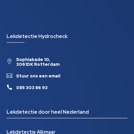
Lekdetectie Hydrocheck
Sophiakade 10,

3061DK Rotterdam

Stuur ons een email

085 303 86 93
Lekdetectie door heel Nederland
Lekdetectie Alkmaar