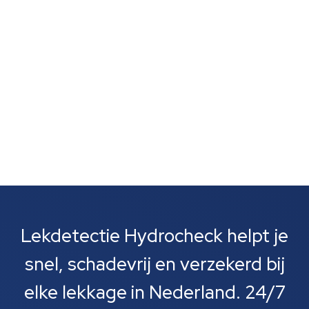
zijn vaak het eerste wat je opvalt. Meestal gaat het
om lekkages bij leidingen, rioolbuizen of je cv-
installatie....
Lekdetectie Hydrocheck helpt je
snel, schadevrij en verzekerd bij
elke lekkage in Nederland. 24/7