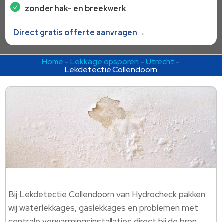
zonder hak- en breekwerk
Direct gratis offerte aanvragen→
Home
-
Lekkage opsporen
-
Utrecht
-
Lekdetectie Collendoorn
Bij Lekdetectie Collendoorn van Hydrocheck pakken
wij waterlekkages, gaslekkages en problemen met
centrale verwarmingsinstallaties direct bij de bron