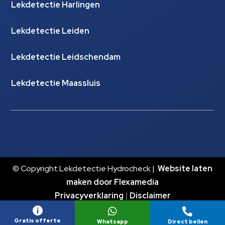
Lekdetectie Harlingen
Lekdetectie Leiden
Lekdetectie Leidschendam
Lekdetectie Maassluis
© Copyright Lekdetectie Hydrocheck |
Website laten
maken door Flexamedia
Privacyverklaring
|
Disclaimer



Gratis offerte
Whatsapp
Direct bellen