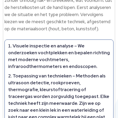
zonder onnodig hak- en breekwerk, wat voorkomt dat
de herstelkosten uit de hand lopen.​ Eerst analyseren
we de situatie en het type probleem.​ Vervolgens
kiezen we de meest geschikte techniek, afgestemd
op de materiaalsoort (hout, beton, kunststof).​
Visuele inspectie en analyse
– We
onderzoeken vochtplekken en bepalen richting
met moderne vochtmeters,
infraroodthermometers en endoscopen.​
Toepassing van technieken
– Methoden als
ultrasoon detectie, rookproeven,
thermografie, kleurstoftracering of
traceergas worden zorgvuldig toegepast.​ Elke
techniek heeft zijn meerwaarde.​ Zijn we op
zoek naar een klein lek in een waterleiding of
juist naar een complex warmtelek bij een plat