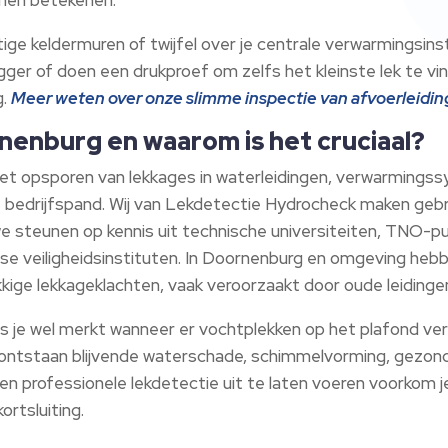
htige keldermuren of twijfel over je centrale verwarmingsinst
gger of doen een drukproef om zelfs het kleinste lek te vi
.​
Meer weten over onze slimme inspectie van afvoerleidi
nenburg en waarom is het cruciaal?
t opsporen van lekkages in waterleidingen, verwarmingss
f bedrijfspand.​ Wij van Lekdetectie Hydrocheck maken geb
j we steunen op kennis uit technische universiteiten, TNO
se veiligheidsinstituten.​ In Doornenburg en omgeving heb
ge lekkageklachten, vaak veroorzaakt door oude leidingen 
oals je wel merkt wanneer er vochtplekken op het plafond ve
tie ontstaan blijvende waterschade, schimmelvorming, gez
en professionele lekdetectie uit te laten voeren voorkom 
rtsluiting.​