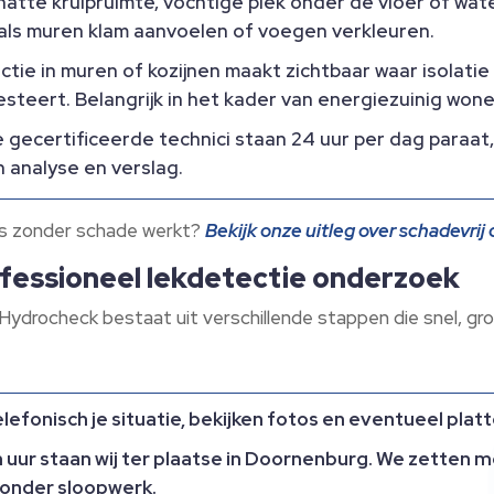
atte kruipruimte, vochtige plek onder de vloer of wate
p als muren klam aanvoelen of voegen verkleuren.​
ie in muren of kozijnen maakt zichtbaar waar isolatie 
eert.​ Belangrijk in het kader van energiezuinig wone
e gecertificeerde technici staan 24 uur per dag paraat
 analyse en verslag.​
ges zonder schade werkt?
Bekijk onze uitleg over schadevri
fessioneel lekdetectie onderzoek
Hydrocheck bestaat uit verschillende stappen die snel, gr
efonisch je situatie, bekijken fotos en eventueel plat
 uur staan wij ter plaatse in Doornenburg.​ We zetten 
onder sloopwerk.​