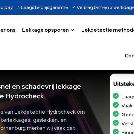
o pay ✓ Laagste prijsgarantie ✓ Verslag binnen 3 werkdag
er ons
Lekkage opsporen
Lekdetectie method
Con
nel en schadevrij lekkage
e Hydrocheck.
Laags
Vaak
ons van Lekdetectie Hydrocheck om
Geen 
aterlekkages, gaslekken, en
Vers
Doornenburg merken wij vaak dat
Binne