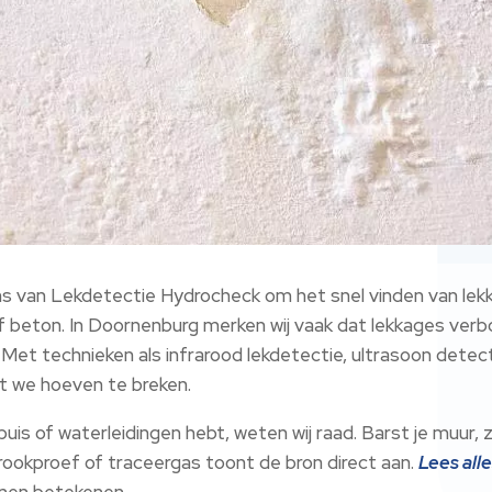
ns van Lekdetectie Hydrocheck om het snel vinden van lek
f beton.​ In Doornenburg merken wij vaak dat lekkages verbor
Met technieken als infrarood lekdetectie, ultrasoon detec
t we hoeven te breken.​
buis of waterleidingen hebt, weten wij raad.​ Barst je muur, za
ookproef of traceergas toont de bron direct aan.​
Lees all
nen betekenen.​