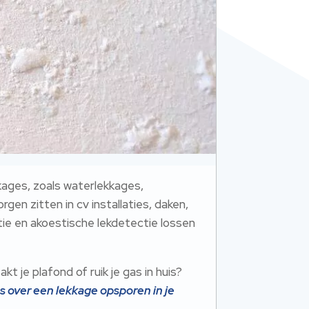
kages, zoals waterlekkages,
gen zitten in cv installaties, daken,
tie en akoestische lekdetectie lossen
kt je plafond of ruik je gas in huis?
es over een lekkage opsporen in je