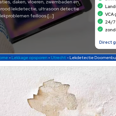
llaties, daken, vloeren, zwembaden en
Lande
arood lekdetectie, ultrasoon detectie
VCA 
 lekproblemen feilloos […]
24/7
zond
Direct 
ome
-
Lekkage opsporen
-
Utrecht
-
Lekdetectie Doornenbu