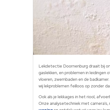
Lekdetectie Doornenburg draait bij o
gaslekken, en problemen in leidingen o
vloeren, zwembaden en de badkamer.​ 
wij lekproblemen feilloos op zonder da
Ook als je lekkages in het riool, afvoer
Onze analysetechniek met camera’s, r
woning
en ontdek wat wij voor jou kun