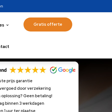
en
Gratis offerte
es
tact
te prijs garantie
 vergoed door verzekering
oplossing? Geen betaling!
lag binnen 3 werkdagen
n 1 uur ter plaatse