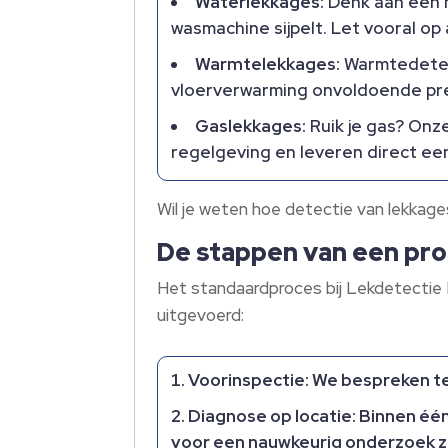
Waterlekkages:
Denk aan een n
wasmachine sijpelt.​ Let vooral o
Warmtelekkages:
Warmtedetect
vloerverwarming onvoldoende prest
Gaslekkages:
Ruik je gas? Onz
regelgeving en leveren direct een
Wil je weten hoe detectie van lekka
De stappen van een pro
Het standaardproces bij Lekdetectie 
uitgevoerd:
Voorinspectie:
We bespreken tel
Diagnose op locatie:
Binnen één
voor een nauwkeurig onderzoek z