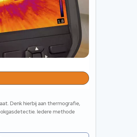
at.​ Denk hierbij aan thermografie,
ookgasdetectie.​ Iedere methode