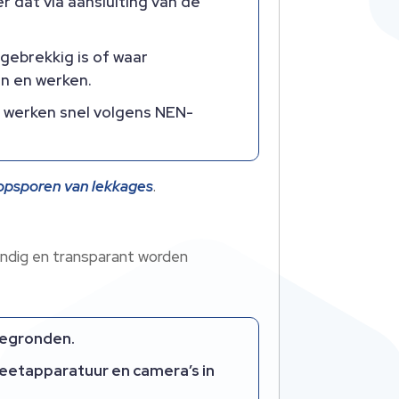
r dat via aansluiting van de
gebrekkig is of waar
n en werken.​
, werken snel volgens NEN-
j opsporen van lekkages
.​
ondig en transparant worden
tegronden.​
meetapparatuur en camera’s in