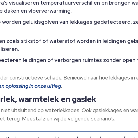
a’s visualiseren temperatuurverschillen en brengen 
tte daken en vloerverwarming.​
worden geluidsgolven van lekkages gedetecteerd, zel
n zoals stikstof of waterstof worden in leidingen ge
iseren.​
pecteren leidingen of verborgen ruimtes zonder open t
er constructieve schade.​ Benieuwd naar hoe lekkages in
n oplossing in onze uitleg
.​
rlek, warmtelek en gaslek
 niet uitsluitend op waterlekkages.​ Ook gaslekkages en w
t terug.​ Meestal zien wij de volgende scenario’s: