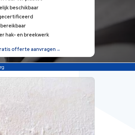
lijk beschikbaar
gecertificeerd
 bereikbaar
er hak- en breekwerk
gratis offerte aanvragen→
rg