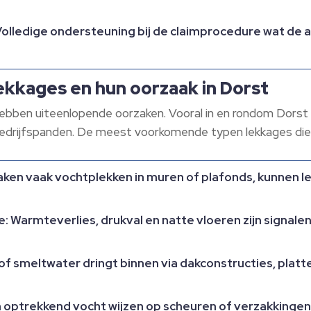
olledige ondersteuning bij de claimprocedure wat de a
ekkages en hun oorzaak in Dorst
n hebben uiteenlopende oorzaken. Vooral in en rondom Dorst
drijfspanden. De meest voorkomende typen lekkages die w
aken vaak vochtplekken in muren of plafonds, kunnen 
: Warmteverlies, drukval en natte vloeren zijn signal
f smeltwater dringt binnen via dakconstructies, platt
n optrekkend vocht wijzen op scheuren of verzakkingen