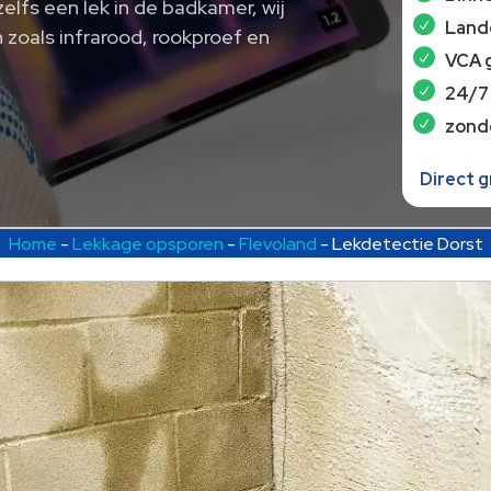
 zelfs een lek in de badkamer, wij
Lande
 zoals infrarood, rookproef en
VCA 
24/7
zond
Direct 
Home
-
Lekkage opsporen
-
Flevoland
-
Lekdetectie Dorst