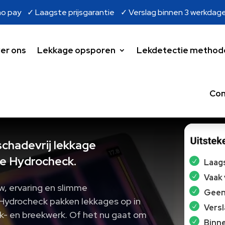
o pay ✓ Laagste prijsgarantie ✓ Verslag binnen 3 werkdag
er ons
Lekkage opsporen
Lekdetectie method
Con
schadevrij lekkage
e Hydrocheck.
Laags
Vaak
, ervaring en slimme
Geen 
 Hydrocheck pakken lekkages op in
Vers
ak- en breekwerk. Of het nu gaat om
Binne