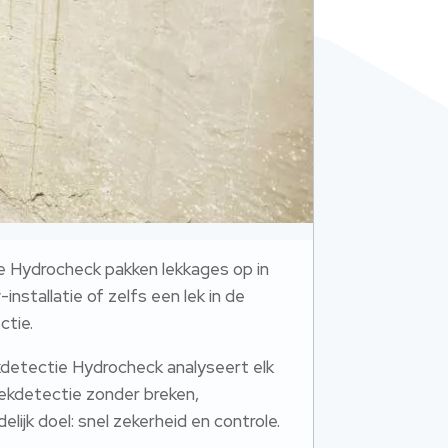
e Hydrocheck pakken lekkages op in
nstallatie of zelfs een lek in de
ctie.
kdetectie Hydrocheck analyseert elk
 lekdetectie zonder breken,
elijk doel: snel zekerheid en controle.