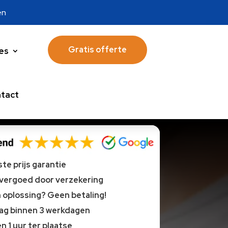
en
Gratis offerte
es
tact
te prijs garantie
 vergoed door verzekering
oplossing? Geen betaling!
lag binnen 3 werkdagen
n 1 uur ter plaatse