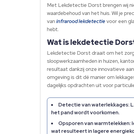
Met Lekdetectie Dorst brengen wij nie
waardebehoud van het huis. Wil je pr
van
infrarood lekdetectie
voor een gla
hebt.
Wat is lekdetectie Dors
Lekdetectie Dorst draait om het zor
sloopwerkzaamheden in huizen, kanto
resultaat dankzij onze innovatieve a
omgeving is dit dé manier om lekkage
dagelijks opdrachten uit voor partic
Detectie van waterlekkages: Lo
het pand wordt voorkomen.
Opsporen van warmtelekken: Id
wat resulteert in lagere energiek