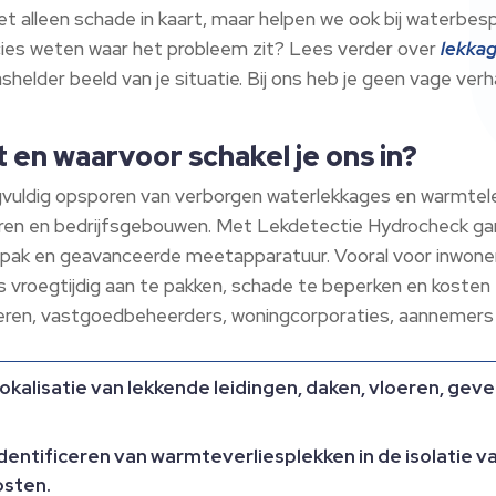
t alleen schade in kaart, maar helpen we ook bij waterbesp
ecies weten waar het probleem zit? Lees verder over
lekka
shelder beeld van je situatie. Bij ons heb je geen vage verh
t en waarvoor schakel je ons in?
gvuldig opsporen van verborgen waterlekkages en warmte
ren en bedrijfsgebouwen. Met Lekdetectie Hydrocheck gara
anpak en geavanceerde meetapparatuur. Vooral voor inwone
s vroegtijdig aan te pakken, schade te beperken en koste
ulieren, vastgoedbeheerders, woningcorporaties, aannemers
kalisatie van lekkende leidingen, daken, vloeren, gevel
entificeren van warmteverliesplekken in de isolatie 
osten.