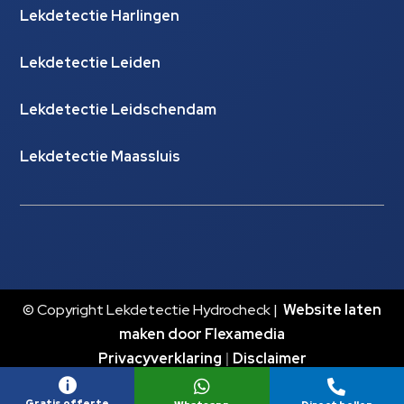
Lekdetectie Harlingen
Lekdetectie Leiden
Lekdetectie Leidschendam
Lekdetectie Maassluis
© Copyright Lekdetectie Hydrocheck |
Website laten
maken door Flexamedia
Privacyverklaring
|
Disclaimer



Gratis offerte