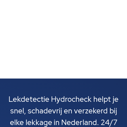
zijn vaak het eerste wat je opvalt. Meestal gaat het
om lekkages bij leidingen, rioolbuizen of je cv-
installatie....
Lekdetectie Hydrocheck helpt je
snel, schadevrij en verzekerd bij
elke lekkage in Nederland. 24/7