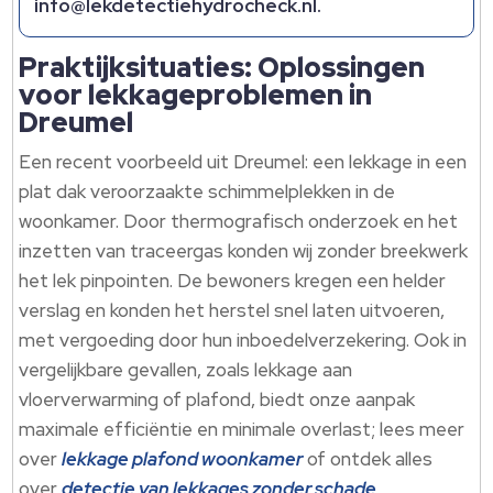
info@lekdetectiehydrocheck.​nl.​
Praktijksituaties: Oplossingen
voor lekkageproblemen in
Dreumel
Een recent voorbeeld uit Dreumel: een lekkage in een
plat dak veroorzaakte schimmelplekken in de
woonkamer.​ Door thermografisch onderzoek en het
inzetten van traceergas konden wij zonder breekwerk
het lek pinpointen.​ De bewoners kregen een helder
verslag en konden het herstel snel laten uitvoeren,
met vergoeding door hun inboedelverzekering.​ Ook in
vergelijkbare gevallen, zoals lekkage aan
vloerverwarming of plafond, biedt onze aanpak
maximale efficiëntie en minimale overlast; lees meer
over
lekkage plafond woonkamer
of ontdek alles
over
detectie van lekkages zonder schade
.​