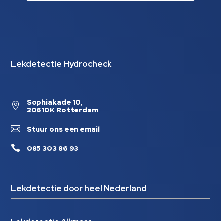
Lekdetectie Hydrocheck
Sophiakade 10,

3061DK Rotterdam

Stuur ons een email

085 303 86 93
Lekdetectie door heel Nederland