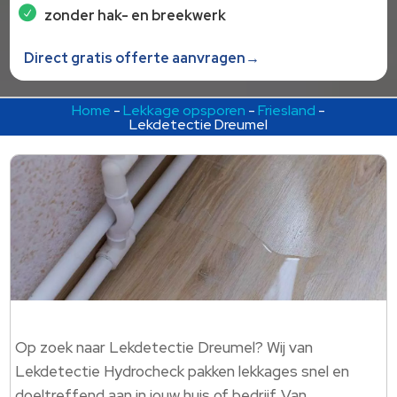
zonder hak- en breekwerk
Direct gratis offerte aanvragen→
Home
-
Lekkage opsporen
-
Friesland
-
Lekdetectie Dreumel
Op zoek naar Lekdetectie Dreumel? Wij van
Lekdetectie Hydrocheck pakken lekkages snel en
doeltreffend aan in jouw huis of bedrijf.​ Van