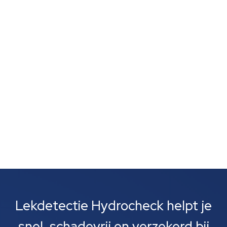
schimmelvorming of een natte lucht zonder duidelijke
vlekken wijst vaak op verborgen lekkage. Zulke signalen
zijn vaak het eerste wat je opvalt. Meestal gaat het
om lekkages bij leidingen, rioolbuizen of je cv-
installatie....
Lekdetectie Hydrocheck helpt je
snel, schadevrij en verzekerd bij