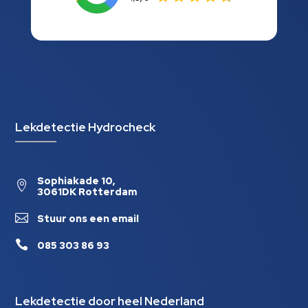
Lekdetectie Hydrocheck
Sophiakade 10,

3061DK Rotterdam

Stuur ons een email

085 303 86 93
Lekdetectie door heel Nederland