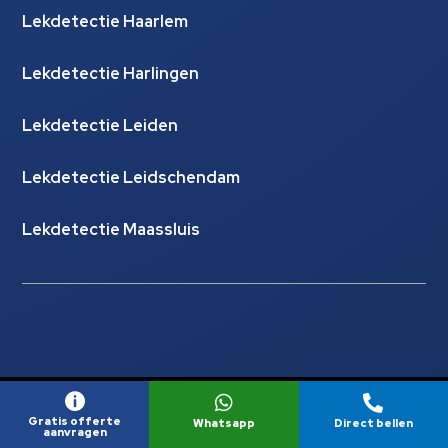
Lekdetectie Haarlem
Lekdetectie Harlingen
Lekdetectie Leiden
Lekdetectie Leidschendam
Lekdetectie Maassluis
© Copyright Lekdetectie Hydrocheck |
Website laten



Gratis offerte
maken door Flexamedia
Whatsapp
Direct bellen
aanvragen