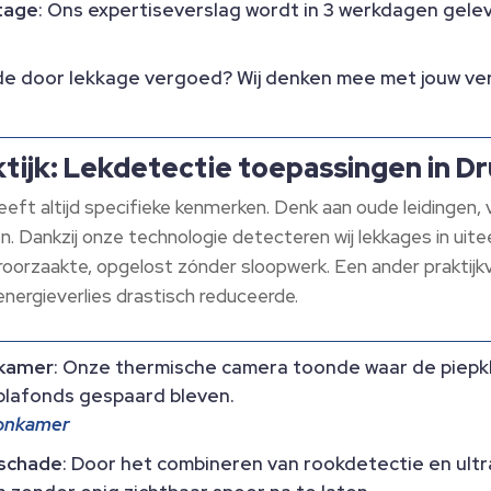
tage
: Ons expertiseverslag wordt in 3 werkdagen gele
de door lekkage vergoed? Wij denken mee met jouw ve
ktijk: Lekdetectie toepassingen in D
eeft altijd specifieke kenmerken. Denk aan oude leidingen,
n. Dankzij onze technologie detecteren wij lekkages in uit
oorzaakte, opgelost zónder sloopwerk. Een ander praktijkv
energieverlies drastisch reduceerde.
nkamer
: Onze thermische camera toonde waar de piepkl
plafonds gespaard bleven.
oonkamer
 schade
: Door het combineren van rookdetectie en ul