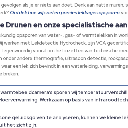
gevolgen als je er niets aan doet. Denk aan natte muren, s
werk?
Ontdek hoe wij snel en precies lekkages opsporen
voo
ie Drunen en onze specialistische aa
kundig opsporen van water-, gas- of warmtelekken in woni
Wij werken met Lekdetectie Hydrocheck, zijn VCA gecertifi
ait tegenwoordig vooral om het inzetten van technische m
n onder andere thermografie, ultrasoon detectie, rookgas
n waar een lek zich bevindt in een waterleiding, verwarmin
e breken.
n warmtebeeldcamera’s sporen wij temperatuurverschill
 vloerverwarming. Werkzaam op basis van infraroodtech
asone geluidsgolven te analyseren, kunnen we kleine le
t het zicht zijn.