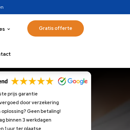
en
Gratis offerte
es
tact
te prijs garantie
 vergoed door verzekering
oplossing? Geen betaling!
lag binnen 3 werkdagen
n 1 uur ter plaatse