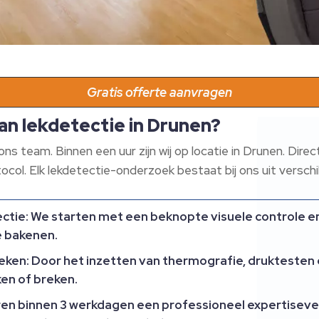
Gratis offerte aanvragen
an lekdetectie in Drunen?
ons team. Binnen een uur zijn wij op locatie in Drunen. Dir
ol. Elk lekdetectie-onderzoek bestaat bij ons uit verschi
ectie
: We starten met een beknopte visuele controle e
e bakenen.
ieken
: Door het inzetten van thermografie, drukteste
ken of breken.
eren binnen 3 werkdagen een professioneel expertisever