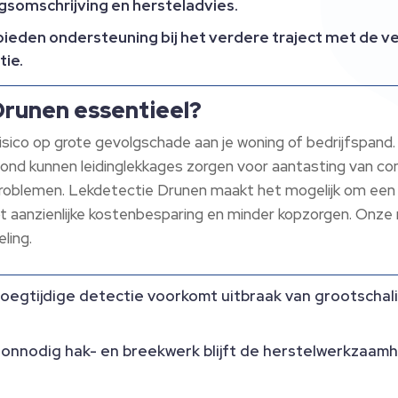
ngsomschrijving en hersteladvies.
 bieden ondersteuning bij het verdere traject met de v
tie.
Drunen essentieel?
isico op grote gevolgschade aan je woning of bedrijfspand
ond kunnen leidinglekkages zorgen voor aantasting van co
oblemen. Lekdetectie Drunen maakt het mogelijk om een l
tot aanzienlijke kostenbesparing en minder kopzorgen. Onz
ling.
Vroegtijdige detectie voorkomt uitbraak van grootscha
 onnodig hak- en breekwerk blijft de herstelwerkzaamh