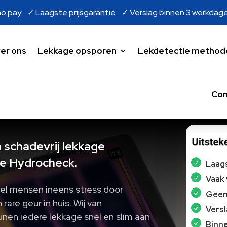
o pay ✓ Laagste prijsgarantie ✓ Verslag binnen 3 werkdag
er ons
Lekkage opsporen
Lekdetectie method
Con
 schadevrij lekkage
e Hydrocheck.
Laags
Vaak
el mensen ineens stress door
Geen 
are geur in huis. Wij van
Vers
nen iedere lekkage snel en slim aan
Binne