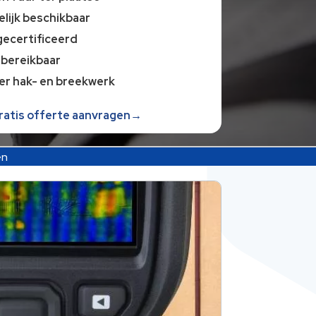
lijk beschikbaar
gecertificeerd
 bereikbaar
er hak- en breekwerk
gratis offerte aanvragen→
en