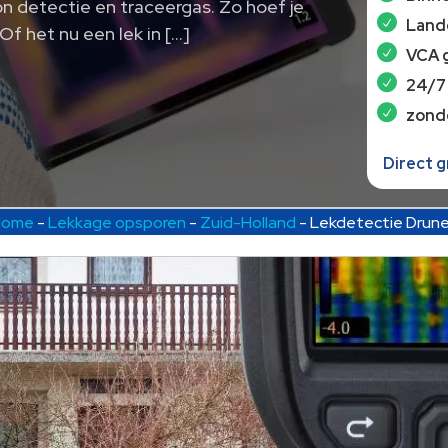
on detectie en traceergas. Zo hoef je
Lande
Of het nu een lek in […]
VCA 
24/7
zond
Direct 
Home
-
Lekkage opsporen
-
Zuid-Holland
-
Lekdetectie Drun