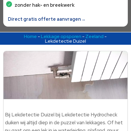
zonder hak- en breekwerk
Direct gratis offerte aanvragen→
Home
-
Lekkage opsporen
-
Zeeland
-
Lekdetectie Duizel
Bij Lekdetectie Duizel bij Lekdetectie Hydrocheck
duiken wij altijd diep in de puzzel van lekkages. Of het
nu gaat om een lek in je waterleiding, plafond, muur,