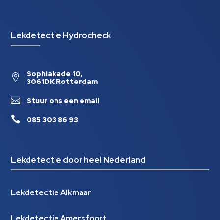
Lekdetectie Hydrocheck
Sophiakade 10,

3061DK Rotterdam

Stuur ons een email

085 303 86 93
Lekdetectie door heel Nederland
Lekdetectie Alkmaar
Lekdetectie Amersfoort