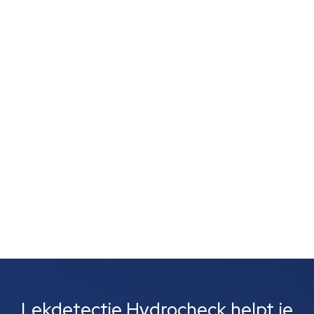
Je vertrouwt op je neus, want een muffe geur,
schimmelvorming of een natte lucht zonder duidelijke
vlekken wijst vaak op verborgen lekkage. Zulke signalen
zijn vaak het eerste wat je opvalt. Meestal gaat het
om lekkages bij leidingen, rioolbuizen of je cv-
installatie....
Lekdetectie Hydrocheck helpt je