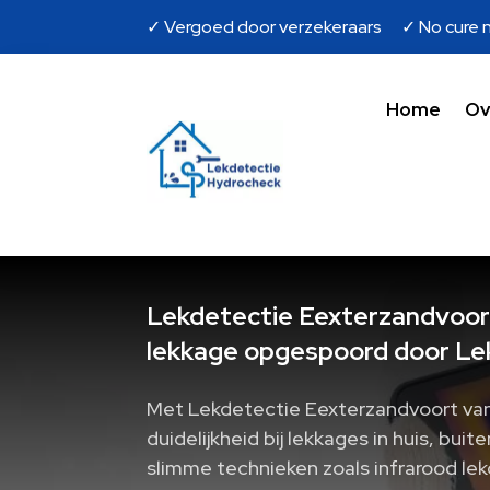
✓ Vergoed door verzekeraars ✓ No cure n
Home
Ov
Lekdetectie Eexterzandvoort
lekkage opgespoord door Le
Met Lekdetectie Eexterzandvoort van
duidelijkheid bij lekkages in huis, buite
slimme technieken zoals infrarood lek