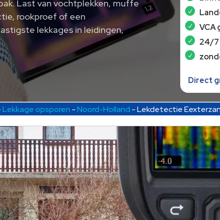
ak.​ Last van vochtplekken, muffe
Lande
tie, rookproef of een
VCA 
astigste lekkages in leidingen,
24/7
zond
Direct 
-
Lekkage opsporen
-
Noord-Holland
-
Lekdetectie Eexterza