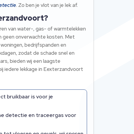
etectie
.​ Zo ben je vlot van je lek af.​
terzandvoort?
ren van water-, gas- of warmtelekken
n geen onverwachte kosten.​ Met
n woningen, bedrijfspanden en
erkdagen, zodat de schade snel en
ars, bieden wij een laagste
e bij iedere lekkage in Eexterzandvoort
t bruikbaar is voor je
che detectie en traceergas voor
 tot vloeren en gevels, wij sporen