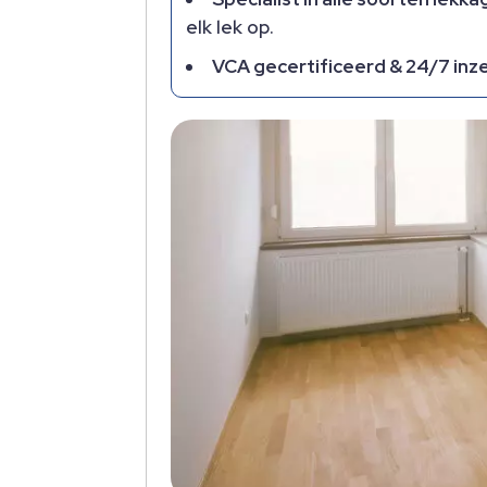
elk lek op.​
VCA gecertificeerd & 24/7 inz