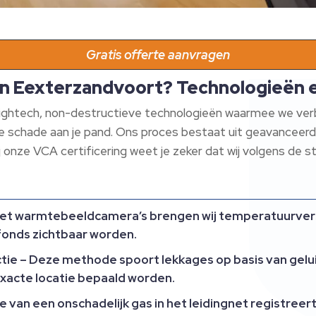
Gratis offerte aanvragen
in Eexterzandvoort? Technologieën 
htech, non-destructieve technologieën waarmee we verbor
e schade aan je pand.​ Ons proces bestaat uit geavanceer
j onze VCA certificering weet je zeker dat wij volgens de s
et warmtebeeldcamera’s brengen wij temperatuurversc
fonds zichtbaar worden.​
tie
– Deze methode spoort lekkages op basis van geluid
exacte locatie bepaald worden.​
ie van een onschadelijk gas in het leidingnet registr