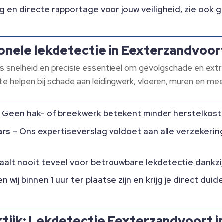
g en directe rapportage voor jouw veiligheid, zie ook 
onele lekdetectie in Eexterzandvoor
e, is snelheid en precisie essentieel om gevolgschade en ex
te helpen bij schade aan leidingwerk, vloeren, muren en meer
 Geen hak- of breekwerk betekent minder herstelkoste
ars
– Ons expertiseverslag voldoet aan alle verzekering
aalt nooit teveel voor betrouwbare lekdetectie dankzij 
 wij binnen 1 uur ter plaatse zijn en krijg je direct dui
tijk: Lekdetectie Eexterzandvoort i