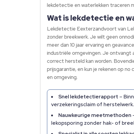
lekdetectie en waterlekken traceren 
Wat is lekdetectie en 
Lekdetectie Eexterzandvoort van Lek
zonder breekwerk.​ Je wilt geen onn
meer dan 10 jaar ervaring en geavance
industriële omgevingen.​ Je ontvangt 
correct hersteld kan worden.​ Bovendi
prijsgarantie, en kun je rekenen op no 
en omgeving.​
Snel lekdetectierapport
– Binn
verzekeringsclaim of herstelwerk.
Nauwkeurige meetmethoden
–
lekopsporing zonder hak- of bree
Specialist in alle soorten lekk