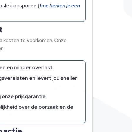
gaslek opsporen (
hoe herken je een
t
tra kosten te voorkomen.​ Onze
.​
n en minder overlast.​
svereisten en levert jou sneller
onze prijsgarantie.​
delijkheid over de oorzaak en de
n actie