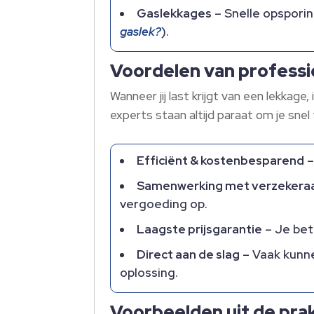
Gaslekkages
– Snelle opsporin
gaslek?
).​
Voordelen van professi
Wanneer jij last krijgt van een lekkag
experts staan altijd paraat om je snel 
Efficiënt & kostenbesparend
–
Samenwerking met verzekera
vergoeding op.​
Laagste prijsgarantie
– Je bet
Direct aan de slag
– Vaak kunnen
oplossing.​
Voorbeelden uit de prak