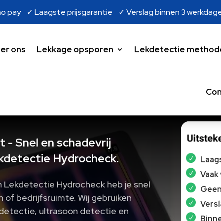
o pay ✓ Laagste prijsgarantie ✓ Verslag binnen 3 werkdag
er ons
Lekkage opsporen
Lekdetectie method
Con
 - Snel en schadevrij
kdetectie Hydrocheck.
Laags
Vaak
 Lekdetectie Hydrocheck heb je snel
Geen 
n of bedrijfsruimte.​ Wij gebruiken
Vers
detectie, ultrasoon detectie en
Binne