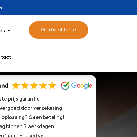
en
Gratis offerte
es
tact
te prijs garantie
 vergoed door verzekering
oplossing? Geen betaling!
lag binnen 3 werkdagen
n 1 uur ter plaatse