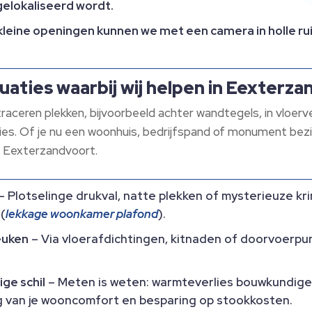
gelokaliseerd wordt.​
kleine openingen kunnen we met een camera in holle ruim
uaties waarbij wij helpen in Eexterz
raceren plekken, bijvoorbeeld achter wandtegels, in vloerv
ies.​ Of je nu een woonhuis, bedrijfspand of monument bez
n Eexterzandvoort.​
– Plotselinge drukval, natte plekken of mysterieuze kr
(
lekkage woonkamer plafond
).​
euken
– Via vloerafdichtingen, kitnaden of doorvoerp
ge schil
– Meten is weten: warmteverlies bouwkundige 
ng van je wooncomfort en besparing op stookkosten.​