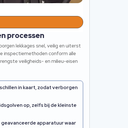
en processen
gen lekkages snel, veilig en uiterst
de inspectiemethoden conform alle
trengste veiligheids- en milieu-eisen
hillen in kaart, zodat verborgen
sgolven op, zelfs bij de kleinste
eert geavanceerde apparatuur waar