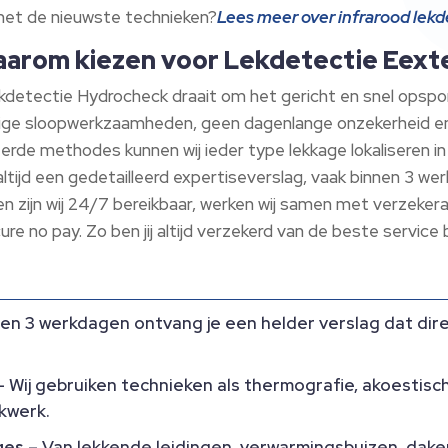
met de nieuwste technieken?
Lees meer over infrarood lekd
waarom kiezen voor Lekdetectie Eex
detectie Hydrocheck draait om het gericht en snel opspo
odige sloopwerkzaamheden, geen dagenlange onzekerheid e
erde methodes kunnen wij ieder type lekkage lokaliseren i
altijd een gedetailleerd expertiseverslag, vaak binnen 3 w
en zijn wij 24/7 bereikbaar, werken wij samen met verzekera
cure no pay.​ Zo ben jij altijd verzekerd van de beste servic
en 3 werkdagen ontvang je een helder verslag dat direc
​
 Wij gebruiken technieken als thermografie, akoestis
kwerk.​
ages
– Van lekkende leidingen, verwarmingsbuizen, daken