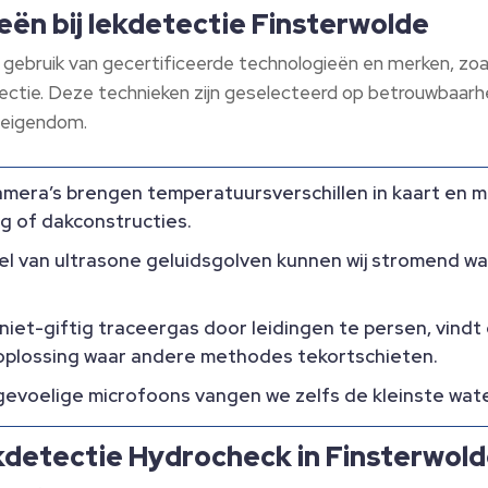
ën bij lekdetectie Finsterwolde
d gebruik van gecertificeerde technologieën en merken, zoa
ie. Deze technieken zijn geselecteerd op betrouwbaarheid 
 eigendom.
era’s brengen temperatuursverschillen in kaart en 
ng of dakconstructies.
l van ultrasone geluidsgolven kunnen wij stromend wat
niet-giftig traceergas door leidingen te persen, vind
en oplossing waar andere methodes tekortschieten.
gevoelige microfoons vangen we zelfs de kleinste wate
kdetectie Hydrocheck in Finsterwol