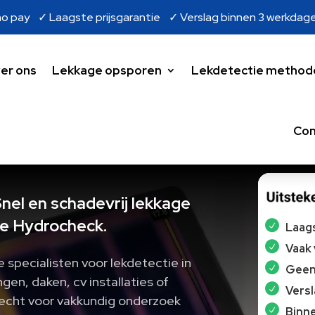
o pay ✓ Laagste prijsgarantie ✓ Verslag binnen 3 werkdag
er ons
Lekkage opsporen
Lekdetectie method
Con
nel en schadevrij lekkage
e Hydrocheck.
Laags
Vaak
e specialisten voor lekdetectie in
Geen 
gen, daken, cv installaties of
Vers
erecht voor vakkundig onderzoek
Binne