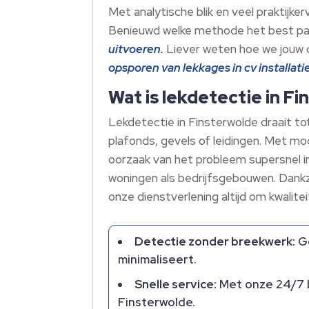
Met analytische blik en veel praktijker
Benieuwd welke methode het best past
uitvoeren.
Liever weten hoe we jouw c
opsporen van lekkages in cv installati
Wat is lekdetectie in F
Lekdetectie in Finsterwolde draait t
plafonds, gevels of leidingen. Met m
oorzaak van het probleem supersnel in
woningen als bedrijfsgebouwen. Dankz
onze dienstverlening altijd om kwaliteit,
Detectie zonder breekwerk:
Ge
minimaliseert.
Snelle service:
Met onze 24/7 b
Finsterwolde.