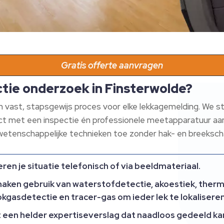
Gratis offerte aanvragen
tie onderzoek in Finsterwolde?
vast, stapsgewijs proces voor elke lekkagemelding. We st
rect met een inspectie én professionele meetapparatuur aa
 wetenschappelijke technieken toe zonder hak- en breeksch
ren je situatie telefonisch of via beeldmateriaal.
ken gebruik van waterstofdetectie, akoestiek, therm
kgasdetectie en tracer-gas om ieder lek te lokaliseren
t een helder expertiseverslag dat naadloos gedeeld k