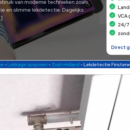
ebruik van moderne technieken zoals
Lande
ie en slimme lekdetectie. Dagelijks
VCA 
…]
24/7
zond
Direct 
me
-
Lekkage opsporen
-
Zuid-Holland
-
Lekdetectie Finsterw