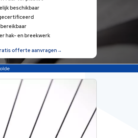
lijk beschikbaar
gecertificeerd
 bereikbaar
er hak- en breekwerk
gratis offerte aanvragen→
olde