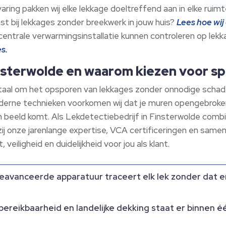
varing pakken wij elke lekkage doeltreffend aan in elke ruimt
 bij lekkages zonder breekwerk in jouw huis?
Lees hoe wij
entrale verwarmingsinstallatie kunnen controleren op lek
es.
insterwolde en waarom kiezen voor sp
otaal om het opsporen van lekkages zonder onnodige schad
oderne technieken voorkomen wij dat je muren opengebroken
 beeld komt. Als Lekdetectiebedrijf in Finsterwolde combine
ij onze jarenlange expertise, VCA certificeringen en same
 veiligheid en duidelijkheid voor jou als klant.
avanceerde apparatuur traceert elk lek zonder dat e
ereikbaarheid en landelijke dekking staat er binnen éé