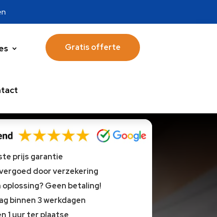
en
Gratis offerte
es
tact
te prijs garantie
 vergoed door verzekering
oplossing? Geen betaling!
lag binnen 3 werkdagen
n 1 uur ter plaatse