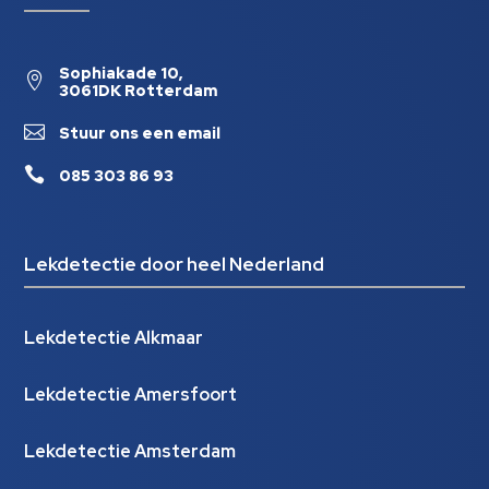
Sophiakade 10,

3061DK Rotterdam

Stuur ons een email

085 303 86 93
Lekdetectie door heel Nederland
Lekdetectie Alkmaar
Lekdetectie Amersfoort
Lekdetectie Amsterdam