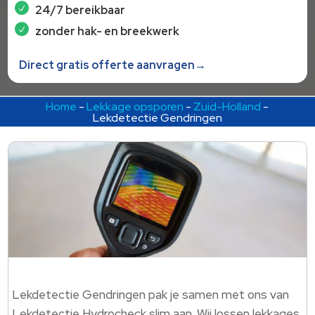
24/7 bereikbaar
zonder hak- en breekwerk
Direct gratis offerte aanvragen→
Home
-
Lekkage opsporen
-
Zuid-Holland
-
Lekdetectie Gendringen
Lekdetectie Gendringen pak je samen met ons van
Lekdetectie Hydrocheck slim aan.​ Wij lossen lekkages