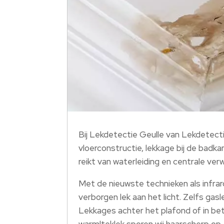
Bij Lekdetectie Geulle van Lekdetecti
vloerconstructie, lekkage bij de badk
reikt van waterleiding en centrale ve
Met de nieuwste technieken als infrar
verborgen lek aan het licht. Zelfs gas
Lekkages achter het plafond of in be
warmlteklek sporen wij haarscherp op.