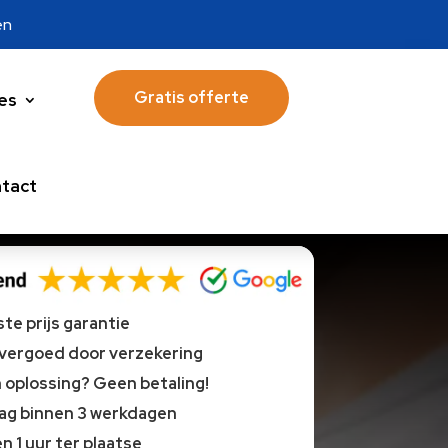
en
Gratis offerte
es
tact
te prijs garantie
 vergoed door verzekering
oplossing? Geen betaling!
lag binnen 3 werkdagen
n 1 uur ter plaatse