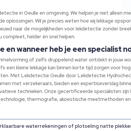
tectie in Geulle en omgeving. We helpen je niet alleen me
e oplossingen. Wil je precies weten hoe wij lekkage opspo
nieuwd naar de mogelijkheden voor lekdetectie zonder bre
ou compleet, helder én snel helpen.
le en wanneer heb je een specialist n
melvorming of zelfs druppelend water ontdekt in jouw woni
fs een kleine lekkage kan binnen korte tijd zorgen voor hog
sten. Met Lekdetectie Geulle door Lekdetectie Hydrocheck
n samen met verzekeraars, bieden een expertiseverslag bin
ovatieve technieken. Onze gecertificeerde specialisten zijn 
echnologie, thermografie, akoestische meetmethoden en
klaarbare waterrekeningen of plotseling natte plekke