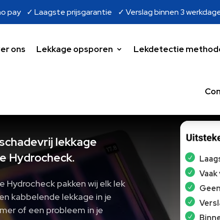
o pay ✓ Laagste prijsgarantie ✓ Verslag binnen 3 werkdag
er ons
Lekkage opsporen
Lekdetectie method
Con
 schadevrij lekkage
e Hydrocheck.
Laags
Vaak
e Hydrocheck pakken wij elk lek
Geen 
en kabbelende lekkage in je
Vers
amer of een probleem in je
Binne