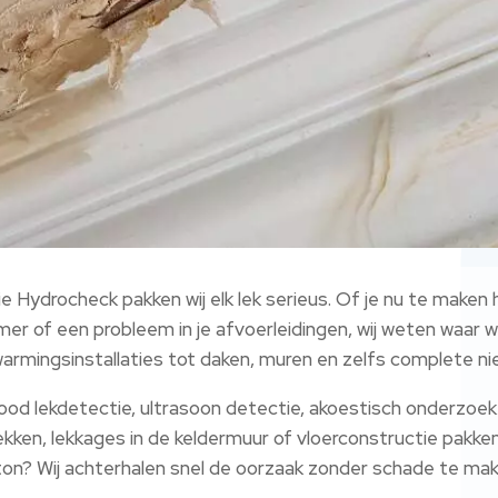
e Hydrocheck pakken wij elk lek serieus. Of je nu te maken
amer of een probleem in je afvoerleidingen, wij weten waa
rwarmingsinstallaties tot daken, muren en zelfs complete n
ood lekdetectie, ultrasoon detectie, akoestisch onderzoek
lekken, lekkages in de keldermuur of vloerconstructie pakk
ton? Wij achterhalen snel de oorzaak zonder schade te mak