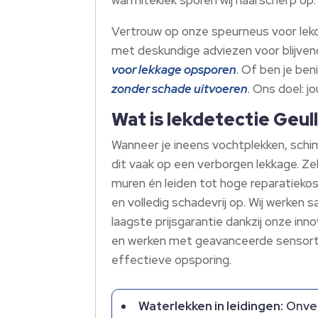
Vertrouw op onze speurneus voor lekde
met deskundige adviezen voor blijvend
voor lekkage opsporen
. Of ben je be
zonder schade uitvoeren
. Ons doel: j
Wat is lekdetectie Geul
Wanneer je ineens vochtplekken, schim
dit vaak op een verborgen lekkage. Zel
muren én leiden tot hoge reparatieko
en volledig schadevrij op. Wij werke
laagste prijsgarantie dankzij onze inn
en werken met geavanceerde sensort
effectieve opsporing.
Waterlekken in leidingen:
Onver