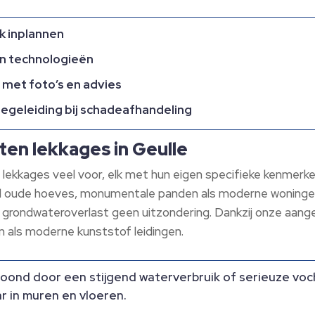
k inplannen
an technologieën
 met foto’s en advies
begeleiding bij schadeafhandeling
en lekkages in Geulle
 lekkages veel voor, elk met hun eigen specifieke kenmerke
l oude hoeves, monumentale panden als moderne woningen.
n grondwateroverlast geen uitzondering. Dankzij onze a
n als moderne kunststof leidingen.
ond door een stijgend waterverbruik of serieuze voc
r in muren en vloeren.