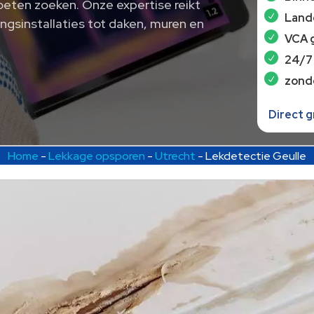
oeten zoeken. Onze expertise reikt
Lande
ngsinstallaties tot daken, muren en
VCA 
24/7
zond
Direct 
Home
-
Lekkage opsporen
-
Utrecht
-
Lekdetectie Geulle