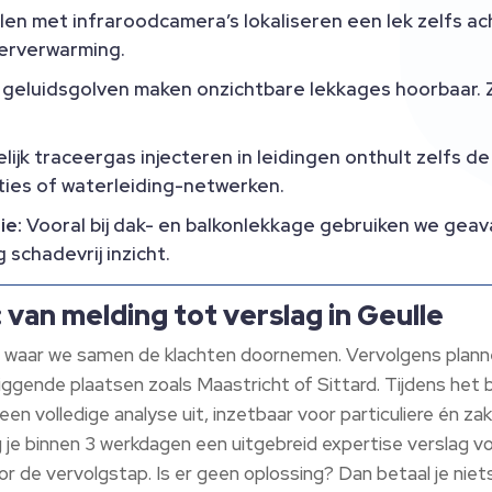
en met infraroodcamera’s lokaliseren een lek zelfs ach
oerverwarming.
 geluidsgolven maken onzichtbare lekkages hoorbaar. Z
ijk traceergas injecteren in leidingen onthult zelfs de 
ties of waterleiding-netwerken.
ie:
Vooral bij dak- en balkonlekkage gebruiken we gea
schadevrij inzicht.
 van melding tot verslag in Geulle
ke waar we samen de klachten doornemen. Vervolgens planne
omliggende plaatsen zoals Maastricht of Sittard. Tijdens h
en volledige analyse uit, inzetbaar voor particuliere én zake
je binnen 3 werkdagen een uitgebreid expertise verslag voor
 de vervolgstap. Is er geen oplossing? Dan betaal je niets