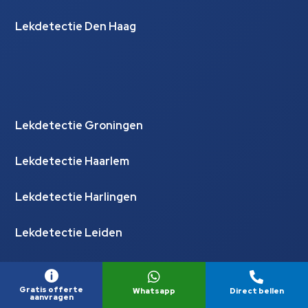
Lekdetectie Den Haag
Lekdetectie Groningen
Lekdetectie Haarlem
Lekdetectie Harlingen
Lekdetectie Leiden
Lekdetectie Leidschendam



Gratis offerte
Whatsapp
Direct bellen
aanvragen
Lekdetectie Maassluis