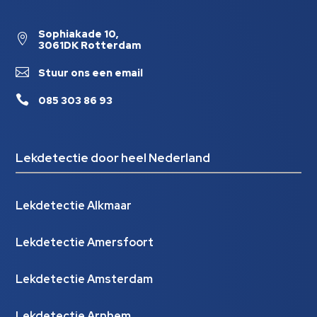
Sophiakade 10,

3061DK Rotterdam

Stuur ons een email

085 303 86 93
Lekdetectie door heel Nederland
Lekdetectie Alkmaar
Lekdetectie Amersfoort
Lekdetectie Amsterdam
Lekdetectie Arnhem