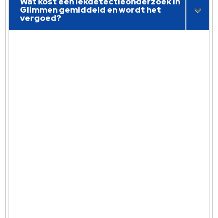
Wat kost een lekdetectieonderzoek in
Glimmen gemiddeld en wordt het
vergoed?