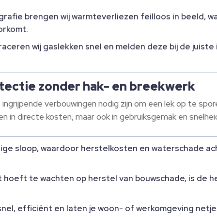
rafie brengen wij warmteverliezen feilloos in beeld, 
rkomt.​
raceren wij gaslekken snel en melden deze bij de juiste
tectie zonder hak- en breekwerk
ingrijpende verbouwingen nodig zijn om een lek op te spore
een in directe kosten, maar ook in gebruiksgemak en snelheid
ge sloop, waardoor herstelkosten en waterschade ach
 hoeft te wachten op herstel van bouwschade, is de her
el, efficiënt en laten je woon- of werkomgeving netjes 