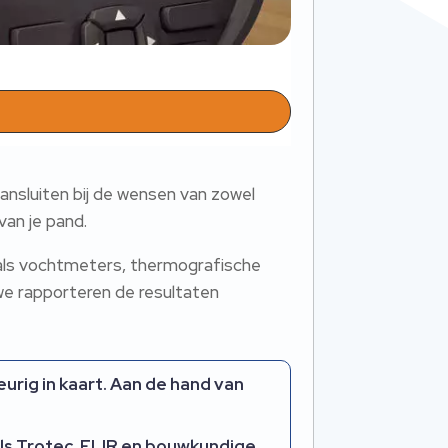
nsluiten bij de wensen van zowel
an je pand.​
oals vochtmeters, thermografische
we rapporteren de resultaten
rig in kaart.​ Aan de hand van
s Trotec, FLIR en bouwkundige