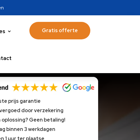
en
Gratis offerte
es
tact
te prijs garantie
 vergoed door verzekering
oplossing? Geen betaling!
lag binnen 3 werkdagen
n 1 uur ter plaatse