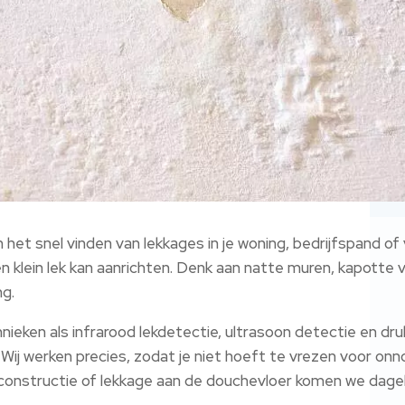
et snel vinden van lekkages in je woning, bedrijfspand of v
ein lek kan aanrichten.​ Denk aan natte muren, kapotte vloe
g.​
ieken als infrarood lekdetectie, ultrasoon detectie en dr
Wij werken precies, zodat je niet hoeft te vrezen voor onno
oerconstructie of lekkage aan de douchevloer komen we dageli