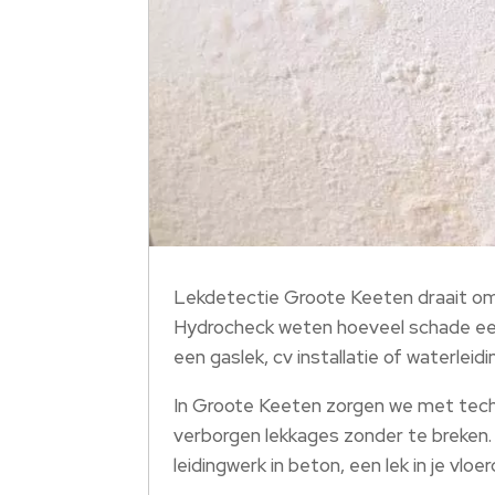
Lekdetectie Groote Keeten draait om h
Hydrocheck weten hoeveel schade een kl
een gaslek, cv installatie of waterleidin
In Groote Keeten zorgen we met techn
verborgen lekkages zonder te breken.​ 
leidingwerk in beton, een lek in je vl