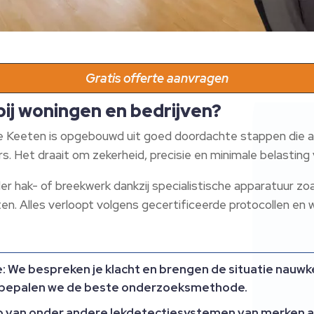
Gratis offerte aanvragen
bij woningen en bedrijven?
e Keeten is opgebouwd uit goed doordachte stappen die aa
rs.​ Het draait om zekerheid, precisie en minimale belasting v
er hak- of breekwerk dankzij specialistische apparatuur z
.​ Alles verloopt volgens gecertificeerde protocollen en 
e:
We bespreken je klacht en brengen de situatie nauwkeu
g bepalen we de beste onderzoeksmethode.​
 van onder andere lekdetectiesystemen van merken al