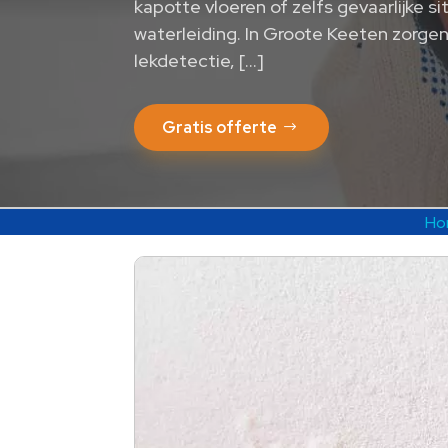
kapotte vloeren of zelfs gevaarlijke sit
waterleiding.​ In Groote Keeten zorge
lekdetectie, […]
Gratis offerte
Ho