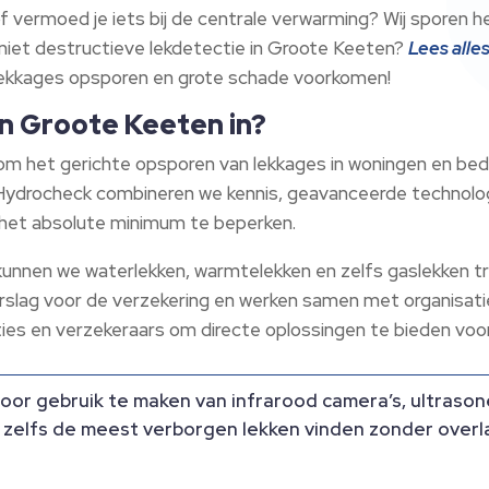
 of vermoed je iets bij de centrale verwarming? Wij sporen
niet destructieve lekdetectie in Groote Keeten?
Lees alle
im lekkages opsporen en grote schade voorkomen!
in Groote Keeten in?
om het gerichte opsporen van lekkages in woningen en be
 Hydrocheck combineren we kennis, geavanceerde technolog
t het absolute minimum te beperken.​
nnen we waterlekken, warmtelekken en zelfs gaslekken tr
rslag voor de verzekering en werken samen met organisatie
es en verzekeraars om directe oplossingen te bieden voor
oor gebruik te maken van infrarood camera’s, ultraso
elfs de meest verborgen lekken vinden zonder overl