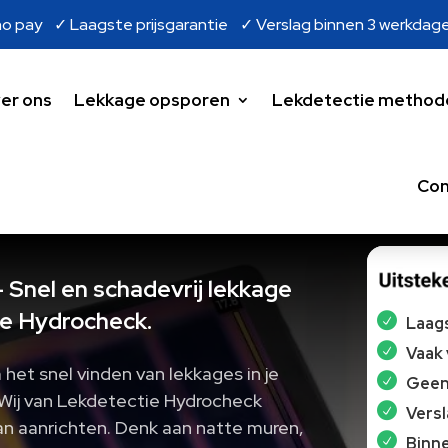
o pay ✓ Laagste prijsgarantie ✓ Verslag binnen 3 werkdag
er ons
Lekkage opsporen
Lekdetectie method
Con
 Snel en schadevrij lekkage
e Hydrocheck.
Laags
Vaak
et snel vinden van lekkages in je
Geen 
​ Wij van Lekdetectie Hydrocheck
Vers
n aanrichten.​ Denk aan natte muren,
Binne