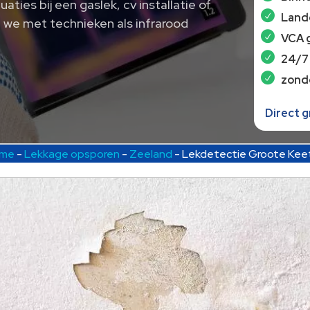
uaties bij een gaslek, cv installatie of
Lande
n we met technieken als infrarood
VCA 
24/7
zond
Direct 
me
-
Lekkage opsporen
-
Zeeland
-
Lekdetectie Groote Kee