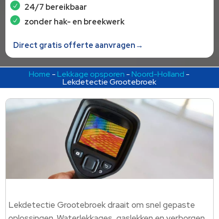
24/7 bereikbaar
zonder hak- en breekwerk
Direct gratis offerte aanvragen→
Home
-
Lekkage opsporen
-
Noord-Holland
-
Lekdetectie Grootebroek
Lekdetectie Grootebroek draait om snel gepaste
oplossingen.​ Waterlekkages, gaslekken en verborgen