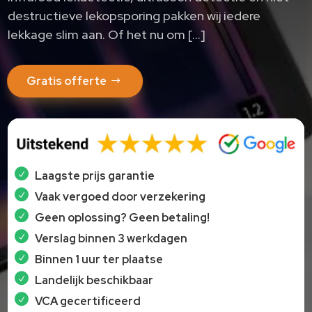
destructieve lekopsporing pakken wij iedere
lekkage slim aan.​ Of het nu om […]
Gratis offerte
Laagste prijs garantie
Vaak vergoed door verzekering
Geen oplossing? Geen betaling!
Verslag binnen 3 werkdagen
Binnen 1 uur ter plaatse
Landelijk beschikbaar
VCA gecertificeerd