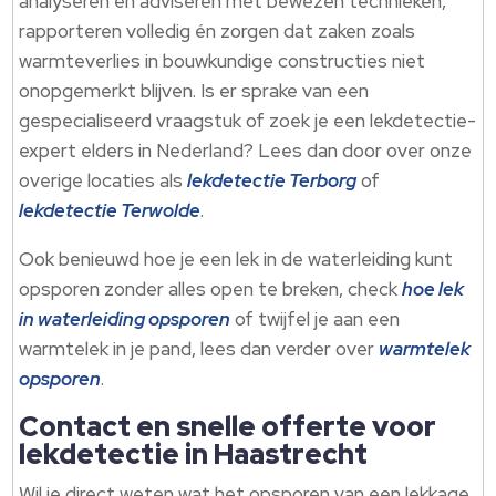
analyseren en adviseren met bewezen technieken,
rapporteren volledig én zorgen dat zaken zoals
warmteverlies in bouwkundige constructies niet
onopgemerkt blijven.​ Is er sprake van een
gespecialiseerd vraagstuk of zoek je een lekdetectie-
expert elders in Nederland? Lees dan door over onze
overige locaties als
lekdetectie Terborg
of
lekdetectie Terwolde
.​
Ook benieuwd hoe je een lek in de waterleiding kunt
opsporen zonder alles open te breken, check
hoe lek
in waterleiding opsporen
of twijfel je aan een
warmtelek in je pand, lees dan verder over
warmtelek
opsporen
.​
Contact en snelle offerte voor
lekdetectie in Haastrecht
Wil je direct weten wat het opsporen van een lekkage