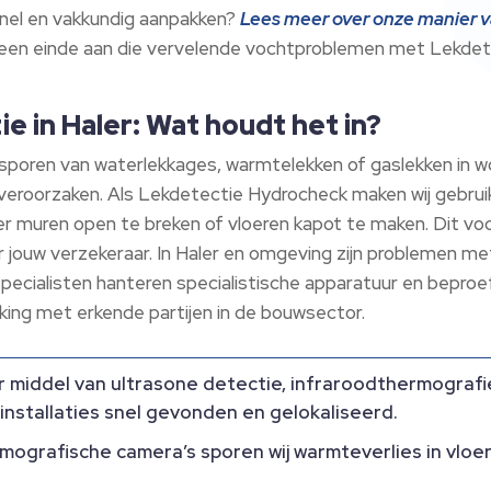
 snel en vakkundig aanpakken?
Lees meer over onze manier 
ak een einde aan die vervelende vochtproblemen met Lekde
e in Haler: Wat houdt het in?
psporen van waterlekkages, warmtelekken of gaslekken in w
 veroorzaken. Als Lekdetectie Hydrocheck maken wij gebru
nder muren open te breken of vloeren kapot te maken. Dit 
r jouw verzekeraar. In Haler en omgeving zijn problemen m
specialisten hanteren specialistische apparatuur en bep
king met erkende partijen in de bouwsector.
 middel van ultrasone detectie, infraroodthermografi
-installaties snel gevonden en gelokaliseerd.
ografische camera’s sporen wij warmteverlies in vloe