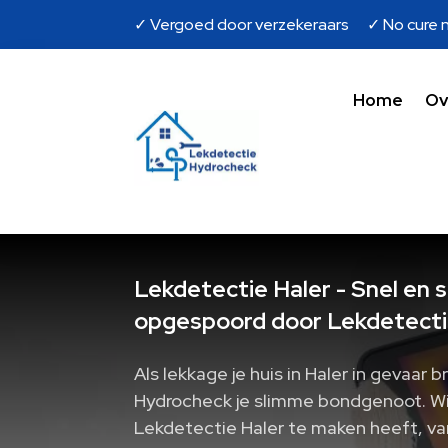
✓ Vergoed door verzekeraars ✓ No cure n
Home
Ov
Lekdetectie Haler - Snel en 
opgespoord door Lekdetecti
Als lekkage je huis in Haler in gevaar b
Hydrocheck je slimme bondgenoot. Wi
Lekdetectie Haler te maken heeft, van