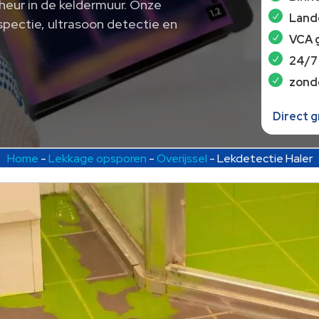
heur in de keldermuur. Onze
Lande
pectie, ultrasoon detectie en
VCA 
24/7
zond
Direct 
Home
-
Lekkage opsporen
-
Overijssel
-
Lekdetectie Haler