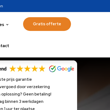
en
Gratis offerte
es
tact
te prijs garantie
 vergoed door verzekering
oplossing? Geen betaling!
lag binnen 3 werkdagen
n 1 uur ter plaatse