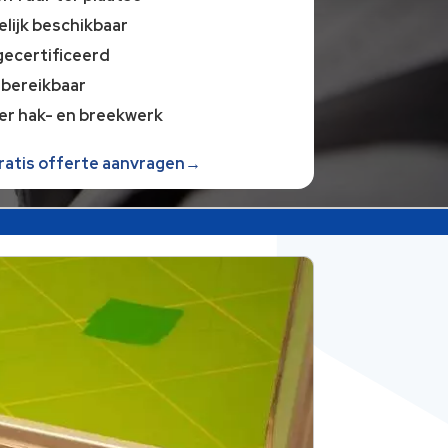
lijk beschikbaar
gecertificeerd
 bereikbaar
er hak- en breekwerk
gratis offerte aanvragen→