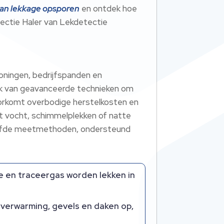
van lekkage opsporen
en ontdek hoe
tectie Haler van Lekdetectie
oningen, bedrijfspanden en
ik van geavanceerde technieken om
voorkomt overbodige herstelkosten en
et vocht, schimmelplekken of natte
roefde meetmethoden, ondersteund
e en traceergas worden lekken in
rverwarming, gevels en daken op,