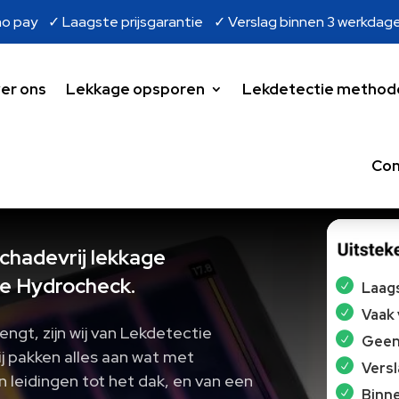
o pay ✓ Laagste prijsgarantie ✓ Verslag binnen 3 werkdag
er ons
Lekkage opsporen
Lekdetectie method
Con
schadevrij lekkage
e Hydrocheck.
Laags
Vaak
rengt, zijn wij van Lekdetectie
Geen 
j pakken alles aan wat met
Vers
 leidingen tot het dak, en van een
Binne