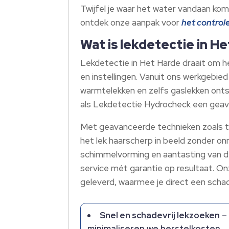
Twijfel je waar het water vandaan kom
ontdek onze aanpak voor
het control
Wat is lekdetectie in H
Lekdetectie in Het Harde draait om h
en instellingen.​ Vanuit ons werkgebied
warmtelekken en zelfs gaslekken ontsta
als Lekdetectie Hydrocheck een geava
Met geavanceerde technieken zoals t
het lek haarscherp in beeld zonder o
schimmelvorming en aantasting van de 
service mét garantie op resultaat.​ O
geleverd, waarmee je direct een schad
Snel en schadevrij lekzoeken
– 
minimaliseren we herstelkosten.​