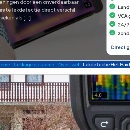
keningen door een onverklaarbaar
Lande
urate lekdetectie direct verschil
VCA 
ieken als […]
24/7
zond
Direct 
Home
-
Lekkage opsporen
-
Overijssel
-
Lekdetectie Het Har