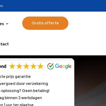
en
Gratis offerte
es
tact
te prijs garantie
 vergoed door verzekering
oplossing? Geen betaling!
lag binnen 3 werkdagen
n 1 uur ter plaatse