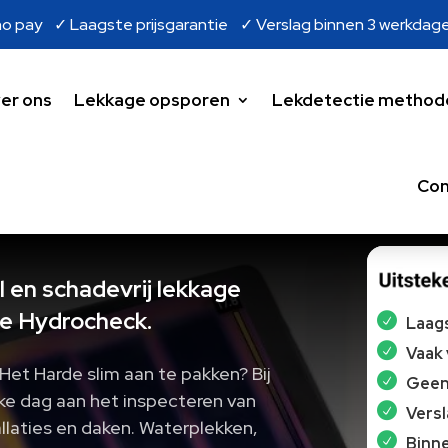
o pay ✓ Laagste prijsgarantie ✓ Verslag binnen 3 werkdag
er ons
Lekkage opsporen
Lekdetectie method
Con
 en schadevrij lekkage
e Hydrocheck.
Laags
Vaak
Het Harde slim aan te pakken? Bij
Geen 
ke dag aan het inspecteren van
Vers
llaties en daken.​ Waterplekken,
Binne