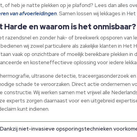
t, of heb je natte plekken op je plafond? Lees dan alles ov
eren van afvoerleidingen
.​ Samen lossen wij lekkages in Het
et Harde en waarom is het onmisbaar?
et razendsnel en zonder hak- of breekwerk opsporen van l
 bedienen wij zowel particuliere als zakelijke klanten in He
an vaak op onzichtbare of moeilijk bereikbare plekken in d
nceerde en kosteneffectieve oplossing voor iedere lekkag
hermografie, ultrasone detectie, traceergasonderzoek en 
nnodige schade te veroorzaken.​ Direct actie ondernemen 
constructie.​ Wij werken samen met vrijwel alle Nederlands
nze experts zorgen daarnaast voor een uitgebreid expertis
eclaim kunt indienen.​
Dankzij niet-invasieve opsporingstechnieken voorkom