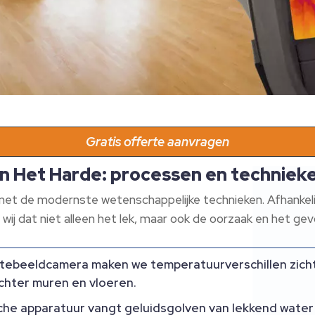
Gratis offerte aanvragen
in Het Harde: processen en techniek
t de modernste wetenschappelijke technieken.​ Afhankelijk
ij dat niet alleen het lek, maar ook de oorzaak en het gevo
ebeeldcamera maken we temperatuurverschillen zichtb
chter muren en vloeren.​
he apparatuur vangt geluidsgolven van lekkend water o