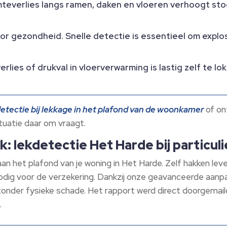
teverlies langs ramen, daken en vloeren verhoogt st
or gezondheid.​ Snelle detectie is essentieel om expl
rlies of drukval in vloerverwarming is lastig zelf te l
detectie bij lekkage in het plafond van de woonkamer
of on
tuatie daar om vraagt.​
k: lekdetectie Het Harde bij particul
aan het plafond van je woning in Het Harde.​ Zelf hakken lev
dig voor de verzekering.​ Dankzij onze geavanceerde aanpak
zonder fysieke schade.​ Het rapport werd direct doorgemail
​