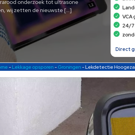
frarood onderzoek tot ultrasone
Lande
n, wij zetten de nieuwste […]
VCA 
24/7
zond
Direct 
ome
-
Lekkage opsporen
-
Groningen
-
Lekdetectie Hoogez