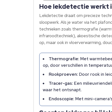
Hoe lekdetectie werkt
Lekdetectie draait om precieze techn
sloopwerk. Als je water via het plafon
technieken zoals thermografie (warm
infraroodtechniek), akoestische detec
op, maar ook in vloerverwarming, dou
Thermografie:
Met warmtebeeld
op, door verschillen in temperatu
Rookproeven:
Door rook in lei
Tracer-gas:
Een milieuvriendel
waar het ontsnapt.
Endoscopie:
Met mini-camera’s 