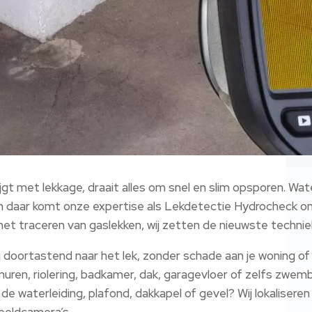
jgt met lekkage, draait alles om snel en slim opsporen. Wa
 en daar komt onze expertise als Lekdetectie Hydrocheck om
et traceren van gaslekken, wij zetten de nieuwste techniek
 doortastend naar het lek, zonder schade aan je woning of
rmuren, riolering, badkamer, dak, garagevloer of zelfs zwe
n de waterleiding, plafond, dakkapel of gevel? Wij lokalis
eeldcamera’s.