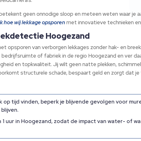
 betekent geen onnodige sloop en meteen weten waar je aa
 hoe wij lekkage opsporen
met innovatieve technieken en
n lekdetectie Hoogezand
et opsporen van verborgen lekkages zonder hak- en breek
 bedrijfsruimte of fabriek in de regio Hoogezand en ver daa
ligheid en topkwaliteit. Jij wilt geen natte plekken, schim
oorkomt structurele schade, bespaart geld en zorgt dat je
 op tijd vinden, beperk je blijvende gevolgen voor mur
blijven.
en 1 uur in Hoogezand, zodat de impact van water- of war