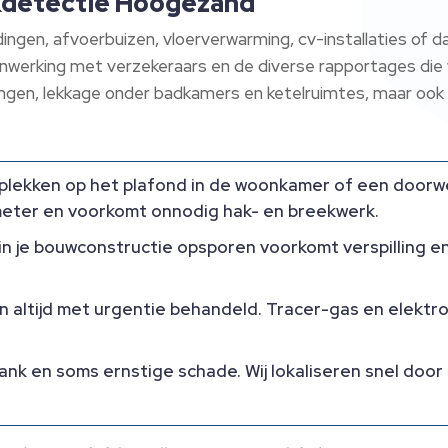
ekdetectie Hoogezand
dingen, afvoerbuizen, vloerverwarming, cv-installaties of 
nwerking met verzekeraars en de diverse rapportages die w
idingen, lekkage onder badkamers en ketelruimtes, maar oo
lekken op het plafond in de woonkamer of een doorw
limeter en voorkomt onnodig hak- en breekwerk.
n je bouwconstructie opsporen voorkomt verspilling en
en altijd met urgentie behandeld. Tracer-gas en elekt
nk en soms ernstige schade. Wij lokaliseren snel door 