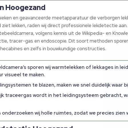
 in Hoogezand
ieken en geavanceerde meetapparatuur die verborgen lekka
d ziet lekken, raden wij direct professionele lekdetectie aa
tebeeldcamera, volgens kennis uit de Wikipedia- en Know
tie, tracer-gas en endoscopie. Dit soort methoden sporen 
checabines en zelfs in bouwkundige constructies.
camera’s sporen wij warmtelekken of lekkages in lei
ur visueel te maken.
dingsystemen te blazen, maken we snel duidelijk waar bij
ijk traceergas wordt in het leidingsysteem gebracht,
onderzoeken wij holle ruimtes, zodat we precies zien 