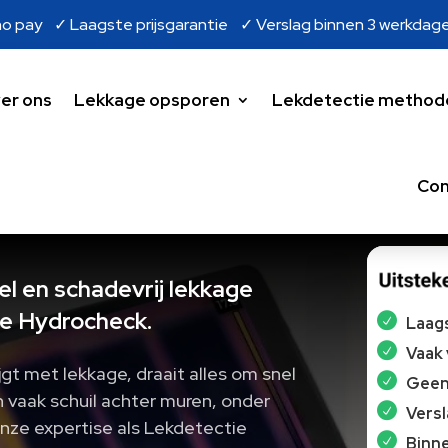
o pay ✓ Laagste prijsgarantie ✓ Verslag binnen 3 werkdag
er ons
Lekkage opsporen
Lekdetectie method
Con
l en schadevrij lekkage
e Hydrocheck.
Laags
Vaak
jgt met lekkage, draait alles om snel
Geen 
 vaak schuil achter muren, onder
Vers
onze expertise als Lekdetectie
Binne