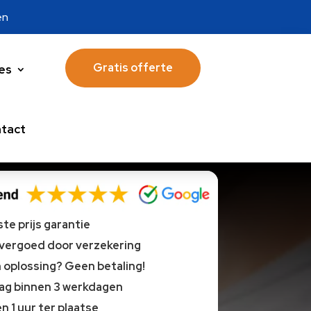
en
Gratis offerte
es
tact
te prijs garantie
 vergoed door verzekering
oplossing? Geen betaling!
lag binnen 3 werkdagen
n 1 uur ter plaatse