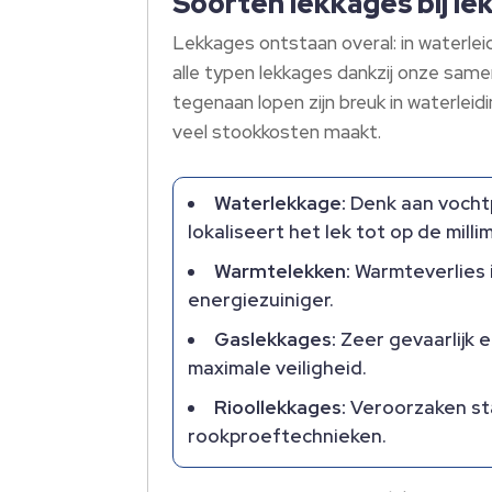
Soorten lekkages bij l
Lekkages ontstaan overal: in waterlei
alle typen lekkages dankzij onze same
tegenaan lopen zijn breuk in waterle
veel stookkosten maakt.
Waterlekkage:
Denk aan vochtp
lokaliseert het lek tot op de mil
Warmtelekken:
Warmteverlies i
energiezuiniger.
Gaslekkages:
Zeer gevaarlijk 
maximale veiligheid.
Rioollekkages:
Veroorzaken sta
rookproeftechnieken.