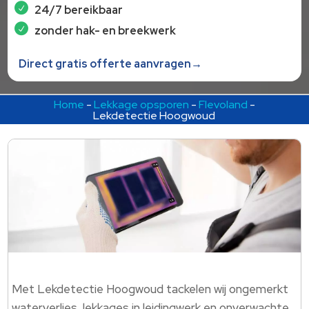
24/7 bereikbaar
zonder hak- en breekwerk
Direct gratis offerte aanvragen→
Home
-
Lekkage opsporen
-
Flevoland
-
Lekdetectie Hoogwoud
Met Lekdetectie Hoogwoud tackelen wij ongemerkt
waterverlies, lekkages in leidingwerk en onverwachte