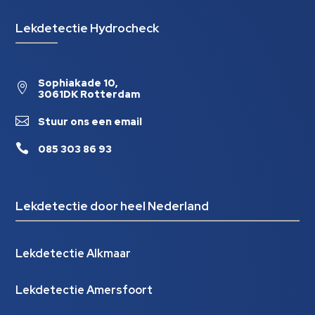
Lekdetectie Hydrocheck
Sophiakade 10,

3061DK Rotterdam

Stuur ons een email

085 303 86 93
Lekdetectie door heel Nederland
Lekdetectie Alkmaar
Lekdetectie Amersfoort