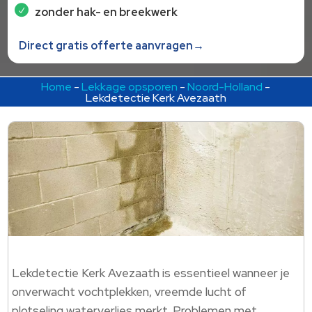
zonder hak- en breekwerk
Direct gratis offerte aanvragen→
Home
-
Lekkage opsporen
-
Noord-Holland
-
Lekdetectie Kerk Avezaath
Lekdetectie Kerk Avezaath is essentieel wanneer je
onverwacht vochtplekken, vreemde lucht of
plotseling waterverlies merkt.​ Problemen met