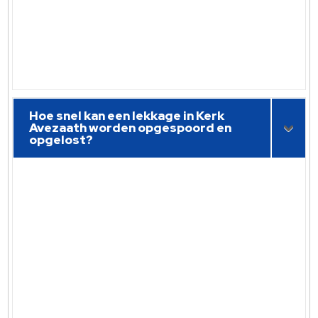
Hoe snel kan een lekkage in Kerk
Avezaath worden opgespoord en
opgelost?