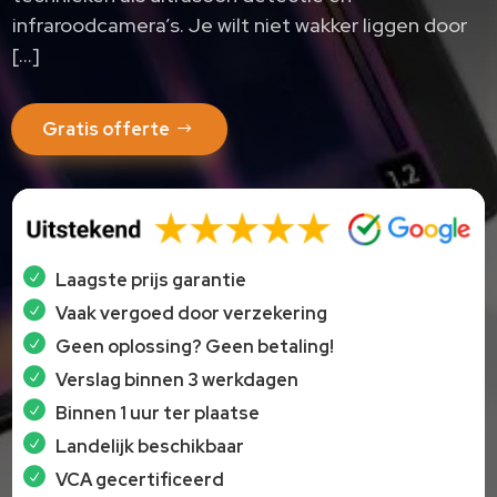
infraroodcamera’s. Je wilt niet wakker liggen door
[…]
Gratis offerte
Laagste prijs garantie
Vaak vergoed door verzekering
Geen oplossing? Geen betaling!
Verslag binnen 3 werkdagen
Binnen 1 uur ter plaatse
Landelijk beschikbaar
VCA gecertificeerd