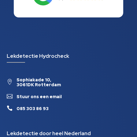
Lekdetectie Hydrocheck
Sophiakade 10,

3061DK Rotterdam

Stuur ons een email

085 303 86 93
Lekdetectie door heel Nederland