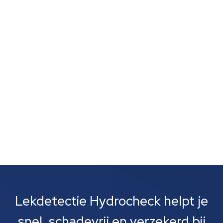
schimmelvorming of een natte lucht zonder duidelijke
vlekken wijst vaak op verborgen lekkage. Zulke signalen
zijn vaak het eerste wat je opvalt. Meestal gaat het
om lekkages bij leidingen, rioolbuizen of je cv-
installatie....
Lekdetectie Hydrocheck helpt je
snel, schadevrij en verzekerd bij