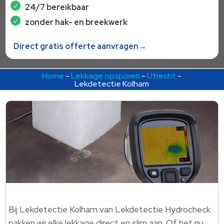
24/7 bereikbaar
zonder hak- en breekwerk
Direct gratis offerte aanvragen→
Home
-
Lekkage opsporen
-
Utrecht
-
Lekdetectie Kolham
Bij Lekdetectie Kolham van Lekdetectie Hydrocheck
pakken wij elke lekkage direct en slim aan. Of het nu