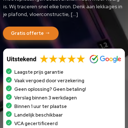
is.​ Wij traceren snel elke bron.​ Denk aan lekkages in
je plafond, vloerconstructie, […]
Gratis offerte
Laagste prijs garantie
Vaak vergoed door verzekering
Geen oplossing? Geen betaling!
Verslag binnen 3 werkdagen
Binnen 1 uur ter plaatse
Landelijk beschikbaar
VCA gecertificeerd