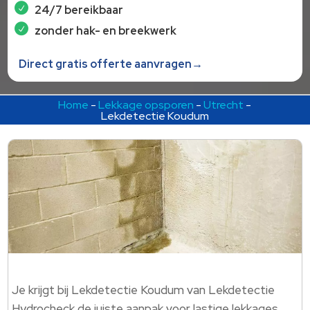
24/7 bereikbaar
zonder hak- en breekwerk
Direct gratis offerte aanvragen→
Home
-
Lekkage opsporen
-
Utrecht
-
Lekdetectie Koudum
Je krijgt bij Lekdetectie Koudum van Lekdetectie
Hydrocheck de juiste aanpak voor lastige lekkages,