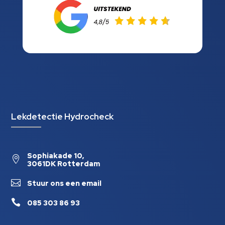
Lekdetectie Hydrocheck
Sophiakade 10,

3061DK Rotterdam

Stuur ons een email

085 303 86 93