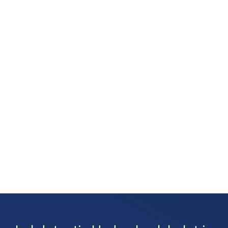
Je vertrouwt op je neus, want een muffe geur,
schimmelvorming of een natte lucht zonder duidelijke
vlekken wijst vaak op verborgen lekkage. Zulke signalen
zijn vaak het eerste wat je opvalt. Meestal gaat het
om lekkages bij leidingen, rioolbuizen of je cv-
installatie....