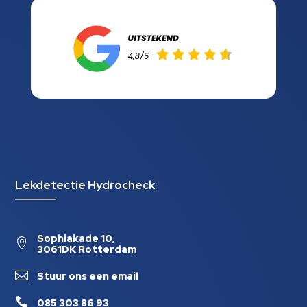
Lekdetectie Hydrocheck
Sophiakade 10,

3061DK Rotterdam

Stuur ons een email

085 303 86 93