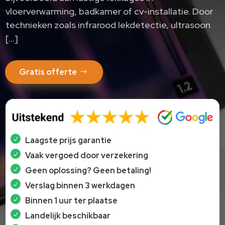
vloerverwarming, badkamer of cv-installatie.​ Door
technieken zoals infrarood lekdetectie, ultrasoon
[…]
Gratis offerte
Laagste prijs garantie
Vaak vergoed door verzekering
Geen oplossing? Geen betaling!
Verslag binnen 3 werkdagen
Binnen 1 uur ter plaatse
Landelijk beschikbaar