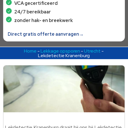
VCA gecertificeerd
24/7 bereikbaar
zonder hak- en breekwerk
Direct gratis offerte aanvragen→
Home
-
Lekkage opsporen
-
Utrecht
-
Lekdetectie Kranenburg
Lekdetectie Kranenburg draait bij ons bij Lekdetectie