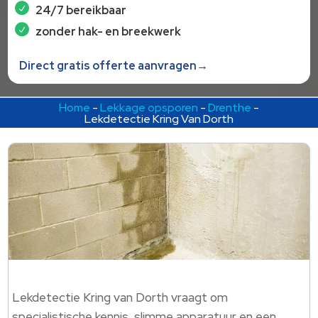
24/7 bereikbaar
zonder hak- en breekwerk
Direct gratis offerte aanvragen→
Home
-
Lekkage opsporen
-
Drenthe
-
Lekdetectie Kring Van Dorth
Lekdetectie Kring van Dorth vraagt om
specialistische kennis, slimme apparatuur en een