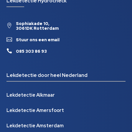
Lekdetectie Hydrocheck
Sophiakade 10,

3061DK Rotterdam

Stuur ons een email

085 303 86 93
Lekdetectie door heel Nederland
Lekdetectie Alkmaar
Lekdetectie Amersfoort
Lekdetectie Amsterdam