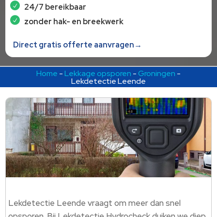
24/7 bereikbaar
zonder hak- en breekwerk
Direct gratis offerte aanvragen→
Home
-
Lekkage opsporen
-
Groningen
-
Lekdetectie Leende
Lekdetectie Leende vraagt om meer dan snel
opsporen. Bij Lekdetectie Hydrocheck duiken we diep