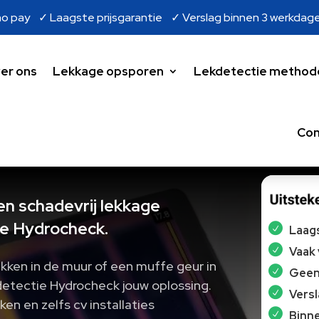
o pay ✓ Laagste prijsgarantie ✓ Verslag binnen 3 werkdag
er ons
Lekkage opsporen
Lekdetectie method
Con
en schadevrij lekkage
e Hydrocheck.
Laags
Vaak
ekken in de muur of een muffe geur in
Geen 
detectie Hydrocheck jouw oplossing.​
Vers
ken en zelfs cv installaties
Binne