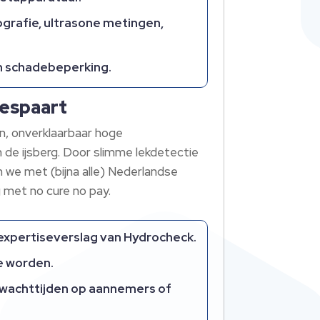
grafie, ultrasone metingen,
en schadebeperking.​
bespaart
n, onverklaarbaar hoge
 de ijsberg.​ Door slimme lekdetectie
n we met (bijna alle) Nederlandse
 met no cure no pay.​
 expertiseverslag van Hydrocheck.​
e worden.​
e wachttijden op aannemers of