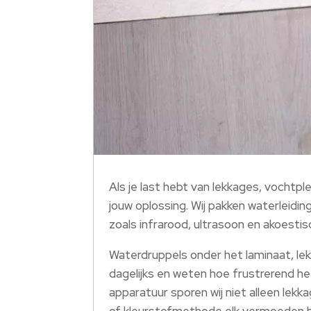
Als je last hebt van lekkages, vochtp
jouw oplossing.​ Wij pakken waterleidi
zoals infrarood, ultrasoon en akoesti
Waterdruppels onder het laminaat, le
dagelijks en weten hoe frustrerend h
apparatuur sporen wij niet alleen lek
of kleurstofmethode elk vermoeden b