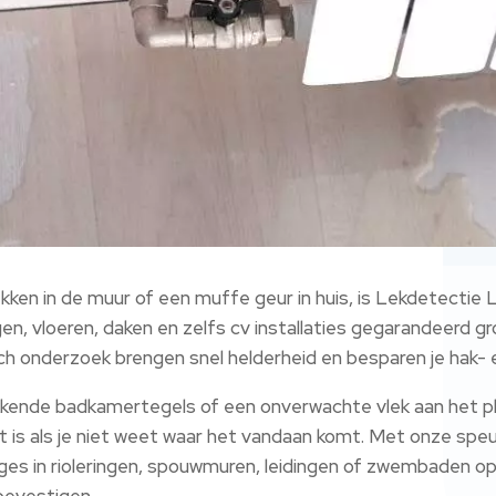
lekken in de muur of een muffe geur in huis, is Lekdetect
ngen, vloeren, daken en zelfs cv installaties gegarandeerd 
sch onderzoek brengen snel helderheid en besparen je hak- 
kkende badkamertegels of een onverwachte vlek aan het p
et is als je niet weet waar het vandaan komt.​ Met onze 
kages in rioleringen, spouwmuren, leidingen of zwembaden 
evestigen.​