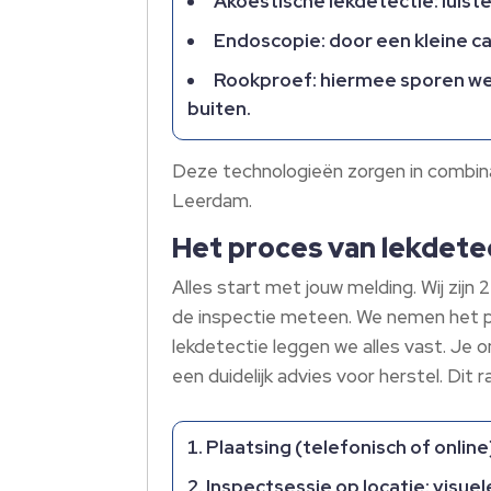
Akoestische lekdetectie: luist
Endoscopie: door een kleine c
Rookproef: hiermee sporen we l
buiten.​
Deze technologieën zorgen in combina
Leerdam.​
Het proces van lekdete
Alles start met jouw melding.​ Wij zij
de inspectie meteen.​ We nemen het pr
lekdetectie leggen we alles vast.​ Je
een duidelijk advies voor herstel.​ Dit r
Plaatsing (telefonisch of onlin
Inspectsessie op locatie: visu