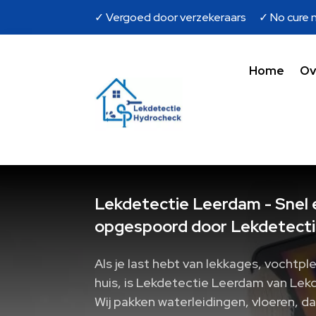
✓ Vergoed door verzekeraars ✓ No cure n
Home
Ov
Lekdetectie Leerdam - Snel 
opgespoord door Lekdetecti
Als je last hebt van lekkages, vochtpl
huis, is Lekdetectie Leerdam van Lek
Wij pakken waterleidingen, vloeren, da