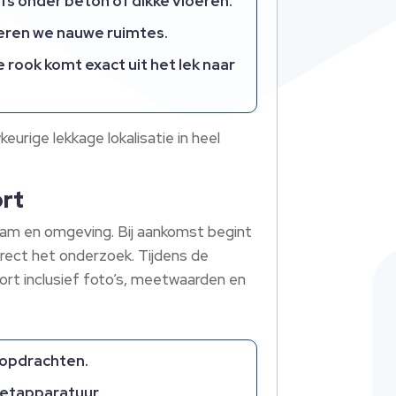
fs onder beton of dikke vloeren.​
eren we nauwe ruimtes.​
rook komt exact uit het lek naar
rige lekkage lokalisatie in heel
ort
rdam en omgeving.​ Bij aankomst begint
rect het onderzoek.​ Tijdens de
ort inclusief foto’s, meetwaarden en
dopdrachten.​
etapparatuur.​