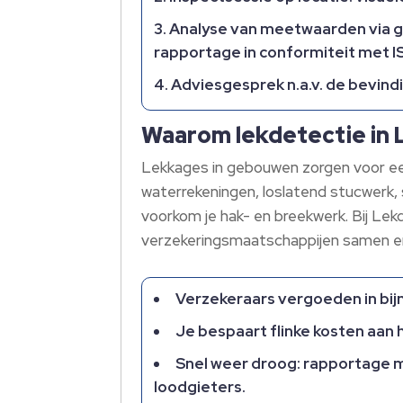
Analyse van meetwaarden via g
rapportage in conformiteit met I
Adviesgesprek n.​a.​v.​ de bevin
Waarom lekdetectie in L
Lekkages in gebouwen zorgen voor een 
waterrekeningen, loslatend stucwerk, 
voorkom je hak- en breekwerk.​ Bij Le
verzekeringsmaatschappijen samen en ge
Verzekeraars vergoeden in bijn
Je bespaart flinke kosten aan 
Snel weer droog: rapportage m
loodgieters.​