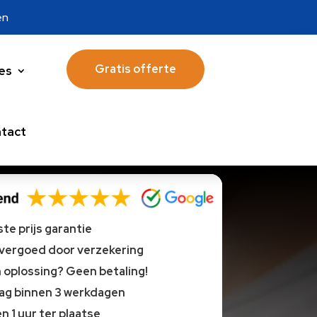
en
Gratis offerte
es
tact
te prijs garantie
 vergoed door verzekering
oplossing? Geen betaling!
lag binnen 3 werkdagen
n 1 uur ter plaatse