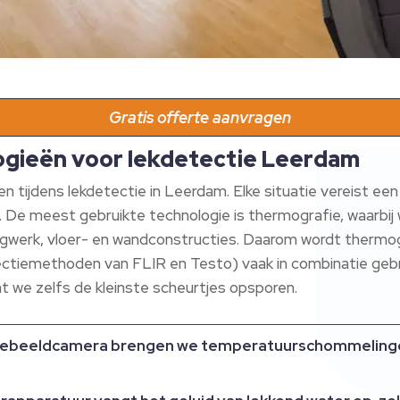
Gratis offerte aanvragen
gieën voor lekdetectie Leerdam
en tijdens lekdetectie in Leerdam.​ Elke situatie vereist e
​ De meest gebruikte technologie is thermografie, waar
dingwerk, vloer- en wandconstructies.​ Daarom wordt thermo
ectiemethoden van FLIR en Testo) vaak in combinatie gebr
 we zelfs de kleinste scheurtjes opsporen.​
ebeeldcamera brengen we temperatuurschommelingen i