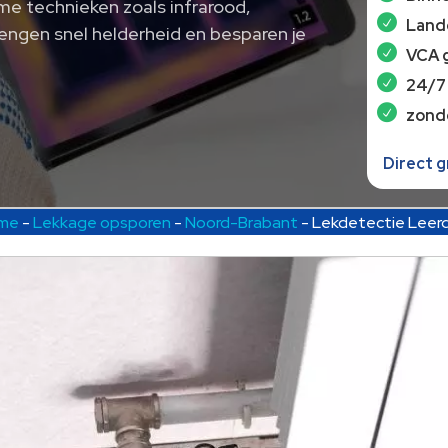
me technieken zoals infrarood,
Lande
engen snel helderheid en besparen je
VCA 
24/7
zond
Direct 
me
-
Lekkage opsporen
-
Noord-Brabant
-
Lekdetectie Leer