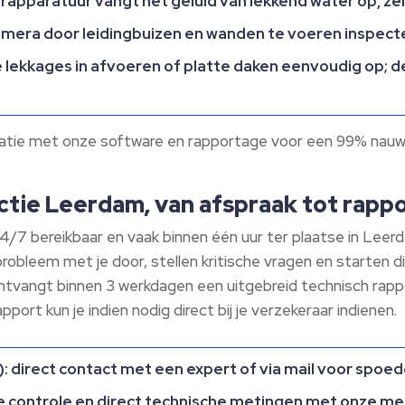
erapparatuur vangt het geluid van lekkend water op, zel
amera door leidingbuizen en wanden te voeren inspect
ekkages in afvoeren of platte daken eenvoudig op; de 
tie met onze software en rapportage voor een 99% nauwkeu
ctie Leerdam, van afspraak tot rapp
n 24/7 bereikbaar en vaak binnen één uur ter plaatse in Lee
obleem met je door, stellen kritische vragen en starten di
 ontvangt binnen 3 werkdagen een uitgebreid technisch rapp
apport kun je indien nodig direct bij je verzekeraar indienen.​
e): direct contact met een expert of via mail voor spoe
ele controle en direct technische metingen met onze me