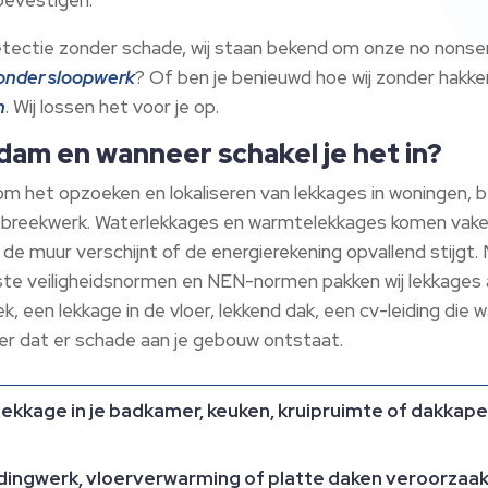
etectie zonder schade, wij staan bekend om onze no nonsens
onder sloopwerk
? Of ben je benieuwd hoe wij zonder hakk
n
.​ Wij lossen het voor je op.​
dam en wanneer schakel je het in?
om het opzoeken en lokaliseren van lekkages in woningen, 
reekwerk.​ Waterlekkages en warmtelekkages komen vaker 
p de muur verschijnt of de energierekening opvallend stijgt
ste veiligheidsnormen en NEN-normen pakken wij lekkages a
, een lekkage in de vloer, lekkend dak, een cv-leiding die
der dat er schade aan je gebouw ontstaat.​
kkage in je badkamer, keuken, kruipruimte of dakkap
idingwerk, vloerverwarming of platte daken veroorzaakt 