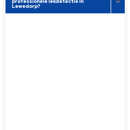
professionele lekdetectie in
Lewedorp?