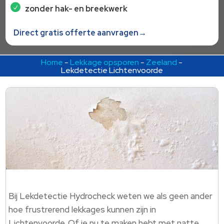
zonder hak- en breekwerk
Direct gratis offerte aanvragen→
Home
-
Lekkage opsporen
-
Zeeland
-
Lekdetectie Lichtenvoorde
Bij Lekdetectie Hydrocheck weten we als geen ander
hoe frustrerend lekkages kunnen zijn in
Lichtenvoorde.​ Of je nu te maken hebt met natte