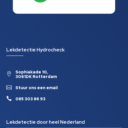
Lekdetectie Hydrocheck
Sophiakade 10,

3061DK Rotterdam

Stuur ons een email

085 303 86 93
Lekdetectie door heel Nederland