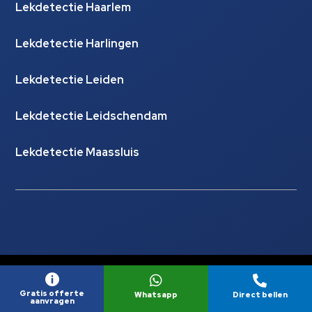
Lekdetectie Haarlem
Lekdetectie Harlingen
Lekdetectie Leiden
Lekdetectie Leidschendam
Lekdetectie Maassluis
© Copyright Lekdetectie Hydrocheck |
Website laten



maken door Flexamedia
Gratis offerte
Whatsapp
Direct bellen
aanvragen
Privacyverklaring
|
Disclaimer