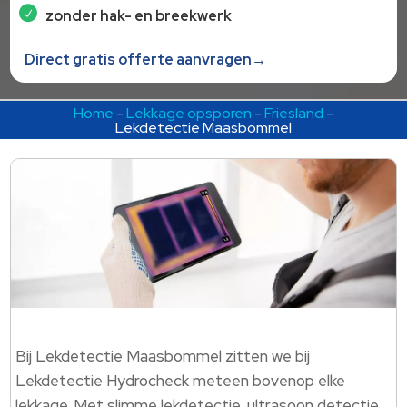
zonder hak- en breekwerk
Direct gratis offerte aanvragen→
Home
-
Lekkage opsporen
-
Friesland
-
Lekdetectie Maasbommel
Bij Lekdetectie Maasbommel zitten we bij
Lekdetectie Hydrocheck meteen bovenop elke
lekkage. Met slimme lekdetectie, ultrasoon detectie