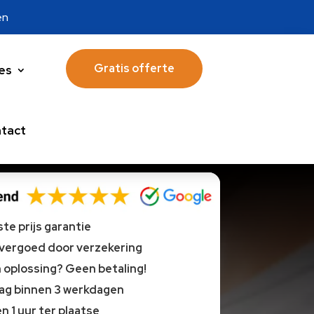
en
Gratis offerte
es
tact
te prijs garantie
 vergoed door verzekering
oplossing? Geen betaling!
lag binnen 3 werkdagen
n 1 uur ter plaatse