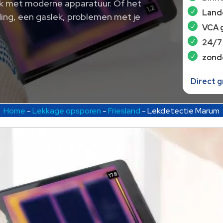
k met moderne apparatuur. Of het
Lande
ing, een gaslek, problemen met je
VCA 
24/7
zond
Direct 
Home
-
Lekkage opsporen
-
Friesland
-
Lekdetectie Marum