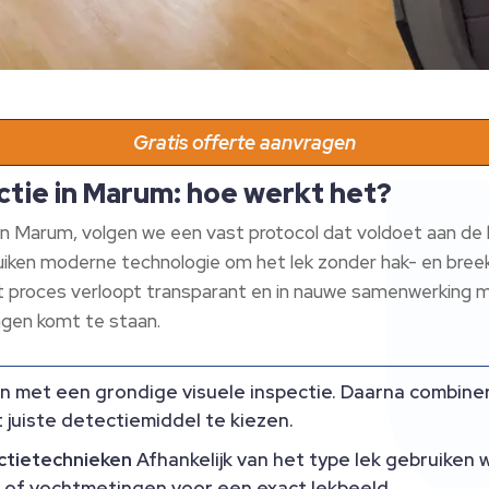
Gratis offerte aanvragen
ctie in Marum: hoe werkt het?
e in Marum, volgen we een vast protocol dat voldoet aan de
iken moderne technologie om het lek zonder hak- en breek
it proces verloopt transparant en in nauwe samenwerking m
ingen komt te staan.
n met een grondige visuele inspectie. Daarna combine
 juiste detectiemiddel te kiezen.
ctietechnieken
Afhankelijk van het type lek gebruiken 
 of vochtmetingen voor een exact lekbeeld.