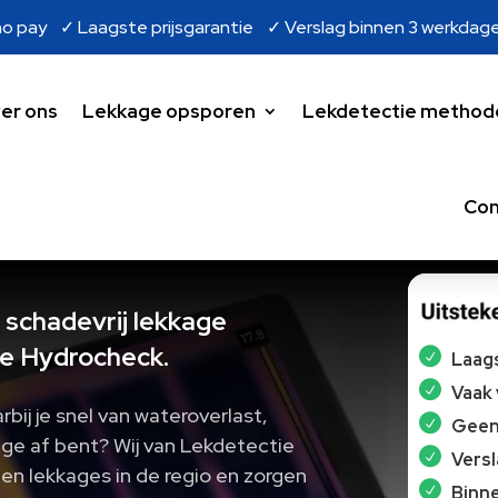
o pay ✓ Laagste prijsgarantie ✓ Verslag binnen 3 werkdag
er ons
Lekkage opsporen
Lekdetectie method
Con
 schadevrij lekkage
e Hydrocheck.
Laags
Vaak
bij je snel van wateroverlast,
Geen 
ge af bent? Wij van Lekdetectie
Vers
en lekkages in de regio en zorgen
Binne