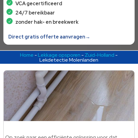
VCA gecertificeerd
24/7 bereikbaar
zonder hak- en breekwerk
Direct gratis offerte aanvragen→
Home
-
Lekkage opsporen
-
Zuid-Holland
-
Lekdetectie Molenlanden
Op zoek naar een efficiënte oplossing voor dat