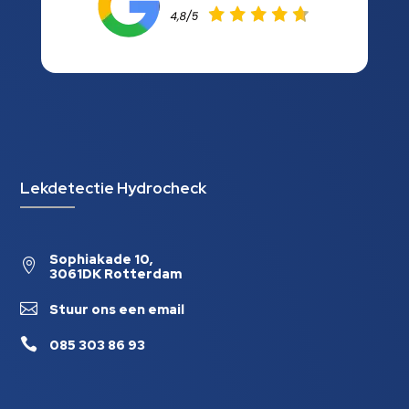
Lekdetectie Hydrocheck
Sophiakade 10,

3061DK Rotterdam

Stuur ons een email

085 303 86 93