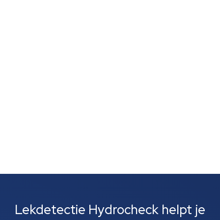
Je vertrouwt op je neus, want een muffe geur,
schimmelvorming of een natte lucht zonder duidelijke
vlekken wijst vaak op verborgen lekkage. Zulke signalen
zijn vaak het eerste wat je opvalt. Meestal gaat het
om lekkages bij leidingen, rioolbuizen of je cv-
installatie....
Lekdetectie Hydrocheck helpt je