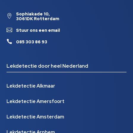
Sophiakade 10,

3061DK Rotterdam

Stuur ons een email

085 303 86 93
Lekdetectie door heel Nederland
Lekdetectie Alkmaar
Lekdetectie Amersfoort
Lekdetectie Amsterdam
Lekdetectie Arnhem