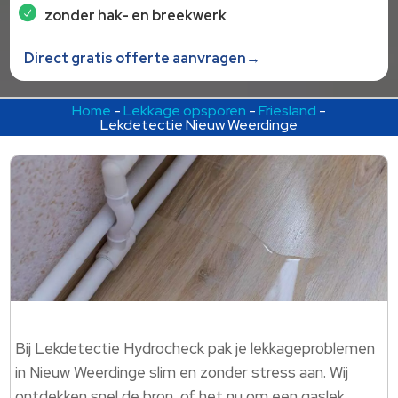
zonder hak- en breekwerk
Direct gratis offerte aanvragen→
Home
-
Lekkage opsporen
-
Friesland
-
Lekdetectie Nieuw Weerdinge
Bij Lekdetectie Hydrocheck pak je lekkageproblemen
in Nieuw Weerdinge slim en zonder stress aan. Wij
ontdekken snel de bron, of het nu om een gaslek,