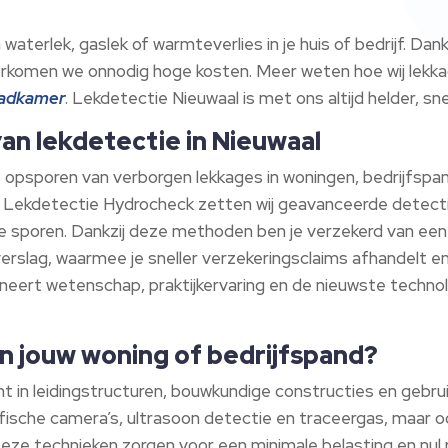
terlek, gaslek of warmteverlies in je huis of bedrijf. Dan
orkomen we onnodig hoge kosten. Meer weten hoe wij lekk
badkamer
. Lekdetectie Nieuwaal is met ons altijd helder, sn
van lekdetectie in Nieuwaal
t opsporen van verborgen lekkages in woningen, bedrijfs
ij Lekdetectie Hydrocheck zetten wij geavanceerde detect
 sporen. Dankzij deze methoden ben je verzekerd van een n
everslag, waarmee je sneller verzekeringsclaims afhandelt
neert wetenschap, praktijkervaring en de nieuwste technol
n jouw woning of bedrijfspand?
ht in leidingstructuren, bouwkundige constructies en gebr
fische camera’s, ultrasoon detectie en traceergas, maar
Deze technieken zorgen voor een minimale belasting en nul r