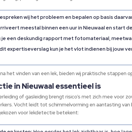
espreken wij het probleem en bepalen op basis daarv
riveert meestal binnen een uur in Nieuwaal en start de
 je een deskundig rapport met fotomateriaal, meetwa
dit expertiseverslag kun je het vlot indienen bij jouw ve
 na het vinden van een lek, bieden wij praktische stappen 
tie in Nieuwaal essentieel is
rleiding of gasleiding brengt risico’s met zich mee voor zo
ers. Vocht leidt tot schimmelvorming en aantasting van
gekozen voor lekdetectie betekent:
de en kosten:
Hoe eerder het lek zichtbaar is, hoe lag