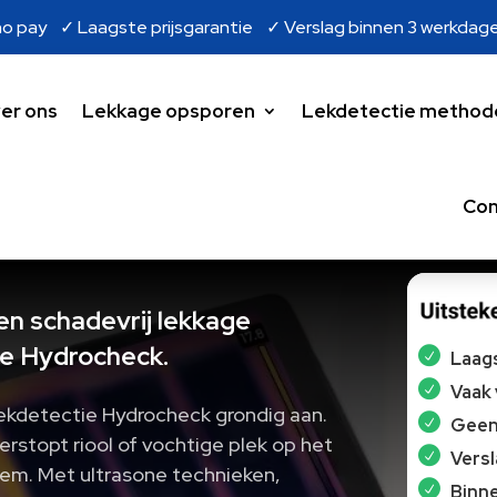
o pay ✓ Laagste prijsgarantie ✓ Verslag binnen 3 werkdag
er ons
Lekkage opsporen
Lekdetectie method
Con
en schadevrij lekkage
e Hydrocheck.
Laags
Vaak
ekdetectie Hydrocheck grondig aan.
Geen 
rstopt riool of vochtige plek op het
Vers
leem. Met ultrasone technieken,
Binne