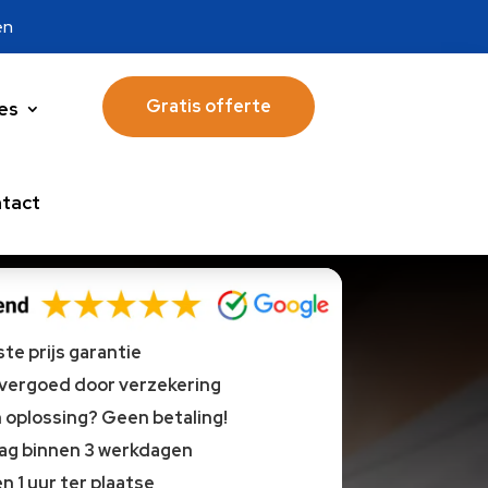
en
Gratis offerte
es
tact
te prijs garantie
 vergoed door verzekering
oplossing? Geen betaling!
lag binnen 3 werkdagen
n 1 uur ter plaatse