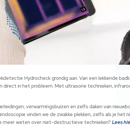
ekdetectie Hydrocheck grondig aan. Van een lekkende badk
ken direct in het probleem. Met ultrasone technieken, infr
waterleidingen, verwarmingsbuizen en zelfs daken van nieu
ndoscopie vinden we de zwakke plekken, zelfs als je het n
l je meer weten over niet-destructieve technieken?
Lees hi