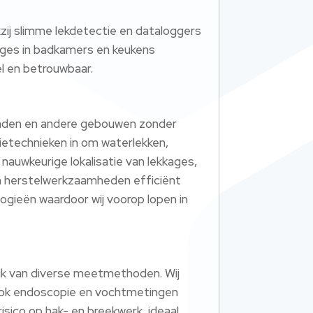
kzij slimme lekdetectie en dataloggers
ages in badkamers en keukens
el en betrouwbaar.
panden en andere gebouwen zonder
ietechnieken in om waterlekken,
auwkeurige lokalisatie van lekkages,
 en herstelwerkzaamheden efficiënt
ogieën waardoor wij voorop lopen in
uik van diverse meetmethoden. Wij
 ook endoscopie en vochtmetingen
isico op hak- en breekwerk, ideaal