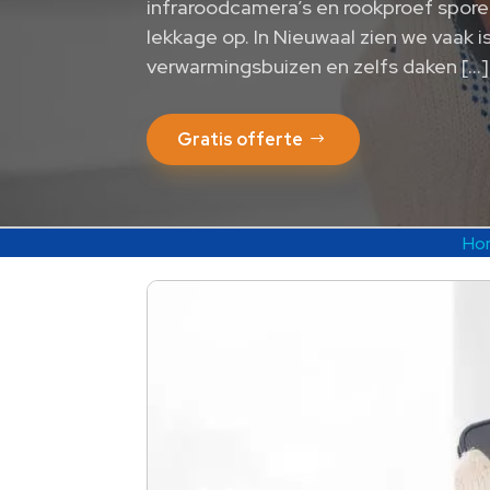
infraroodcamera’s en rookproef spore
lekkage op. In Nieuwaal zien we vaak i
verwarmingsbuizen en zelfs daken […]
Gratis offerte
Ho