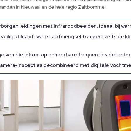
anden in Nieuwaal en de hele regio Zaltbommel.
rborgen leidingen met infraroodbeelden, ideaal bij wa
 veilig stikstof-waterstofmengsel traceert zelfs de kl
olven die lekken op onhoorbare frequenties detectere
amera-inspecties gecombineerd met digitale vochtmete