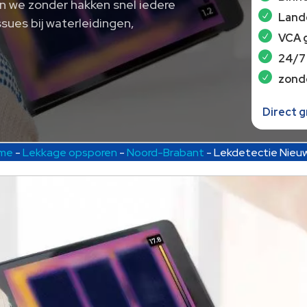
n we zonder hakken snel iedere
Lande
ssues bij waterleidingen,
VCA 
24/7
zond
Direct 
me
-
Lekkage opsporen
-
Noord-Brabant
-
Lekdetectie Nieu