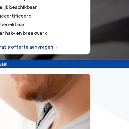
lijk beschikbaar
gecertificeerd
 bereikbaar
er hak- en breekwerk
gratis offerte aanvragen→
waal