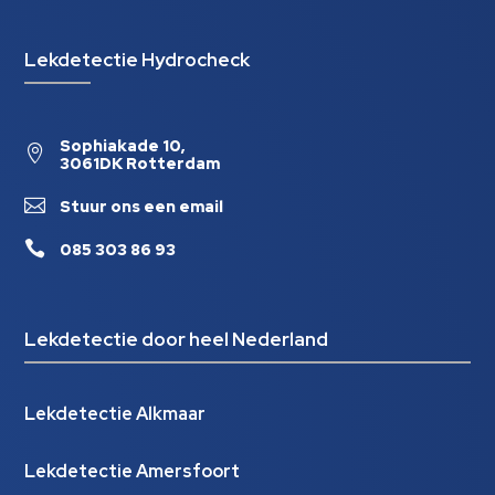
Lekdetectie Hydrocheck
Sophiakade 10,

3061DK Rotterdam

Stuur ons een email

085 303 86 93
Lekdetectie door heel Nederland
Lekdetectie Alkmaar
Lekdetectie Amersfoort