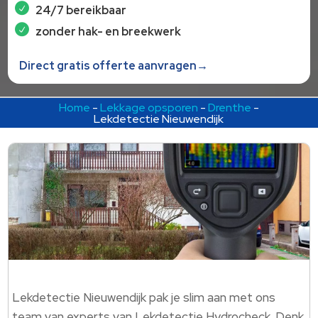
24/7 bereikbaar
zonder hak- en breekwerk
Direct gratis offerte aanvragen→
Home
-
Lekkage opsporen
-
Drenthe
-
Lekdetectie Nieuwendijk
Lekdetectie Nieuwendijk pak je slim aan met ons
team van experts van Lekdetectie Hydrocheck.​ Denk