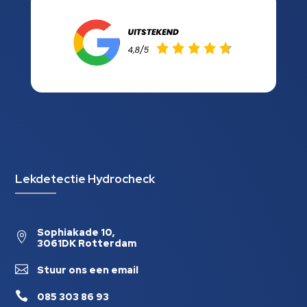
Lekdetectie Hydrocheck
Sophiakade 10,

3061DK Rotterdam

Stuur ons een email

085 303 86 93