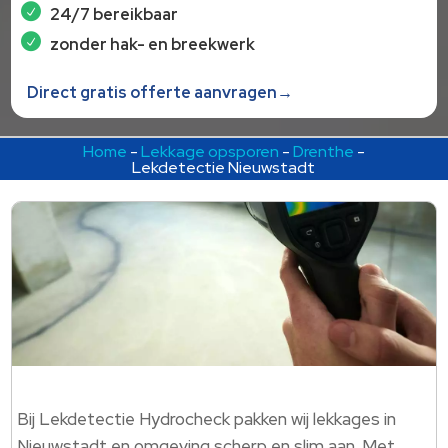
24/7 bereikbaar
zonder hak- en breekwerk
Direct gratis offerte aanvragen→
Home
-
Lekkage opsporen
-
Drenthe
-
Lekdetectie Nieuwstadt
Bij Lekdetectie Hydrocheck pakken wij lekkages in
Nieuwstadt en omgeving scherp en slim aan. Met