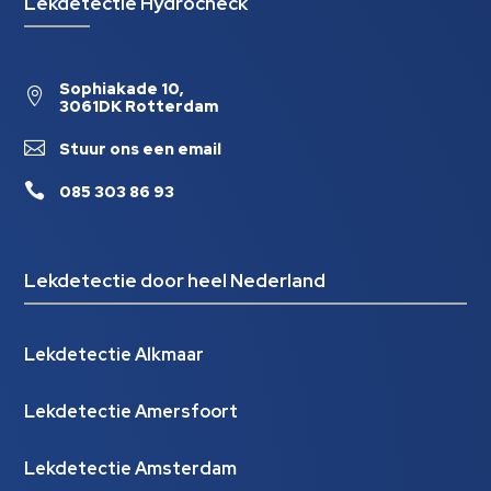
Lekdetectie Hydrocheck
Sophiakade 10,

3061DK Rotterdam

Stuur ons een email

085 303 86 93
Lekdetectie door heel Nederland
Lekdetectie Alkmaar
Lekdetectie Amersfoort
Lekdetectie Amsterdam