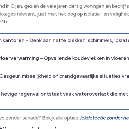
in Oijen, gezien de vele jaren dertig woningen en bedrijf
ekkages relevant, juist met het oog op isolatie- en veiligh
N).​
n kantoren
– Denk aan natte plekken, schimmels, loslat
 vloerverwarming
– Opvallende koudevlekken in vloeren
Gasgeur, misselijkheid of brandgevaarlijke situaties v
 hevige regenval ontstaat vaak wateroverlast die met 
s zonder schade? Bekijk alle opties:
lekdetectie zonder h