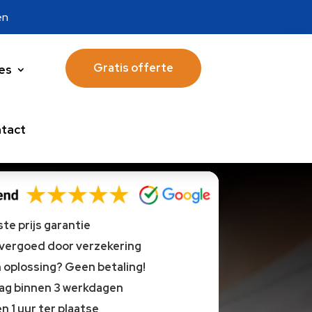
en
Gratis offerte
es
tact
te prijs garantie
 vergoed door verzekering
oplossing? Geen betaling!
lag binnen 3 werkdagen
n 1 uur ter plaatse