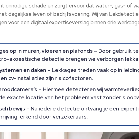
omt onnodige schade en zorgt ervoor dat water-, gas- of 
het dagelijkse leven of bedrijfsvoering.​ Wij van Lekdete
gen voor een digitaal expertiseverslag binnen drie werkda
ges op in muren, vloeren en plafonds
– Door gebruik te
tro-akoestische detectie brengen we verborgen lekkag
systemen en daken
– Lekkages treden vaak op in leidin
 cv-installaties zijn risicofactoren.​
raroodcamera’s
– Hiermee detecteren wij warmteverli
 de exacte locatie van het probleem vast zonder sloopw
isch bewijs
– Na iedere detectie ontvang je een experti
ijving, erkend door verzekeraars.​