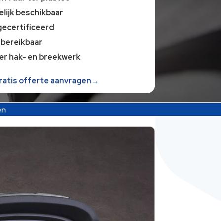
lijk beschikbaar
gecertificeerd
 bereikbaar
er hak- en breekwerk
gratis offerte aanvragen→
en