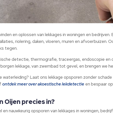
vinden en oplossen van lekkages in woningen en bedrijven.
allaties, riolering, daken, vloeren, muren en afvoerbuizen.​ 
s tegen.​
tische detectie, thermografie, traceergas, endoscopie 
erborgen lekkage, van zwembad tot gevel, en brengen we het
n je waterleiding? Laat ons lekkage opsporen zonder schade v
f
ontdek meer over akoestische lekdetectie
en bespaar op 
 Oijen precies in?
nel en nauwkeurig opsporen van lekkages in woningen, bedr