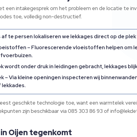
met een intakegesprek om het probleem en de locatie te in
des toe, volledig non-destructief.​
s af te persen lokaliseren we lekkages direct op de plek
oeistoffen
– Fluorescerende vloeistoffen helpen om le
afvoerbuizen.​
ok wordt onder druk in leidingen gebracht, lekkages blij
ek
– Via kleine openingen inspecteren wij binnenwanden
lekkades.​
meest geschikte technologie toe, want een warmtelek vere
ekpunten zijn beschikbaar via 085 303 86 93 of info@lekde
 in Oijen tegenkomt