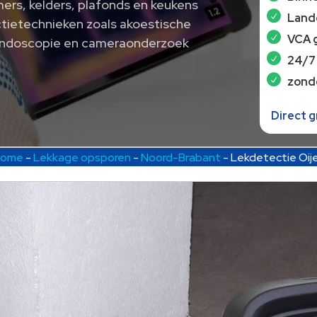
mers, kelders, plafonds en keukens
Lande
ctietechnieken zoals akoestische
VCA 
 endoscopie en cameraonderzoek
24/7
zond
Direct 
ome
-
Lekkage opsporen
-
Noord-Brabant
-
Lekdetectie Oij