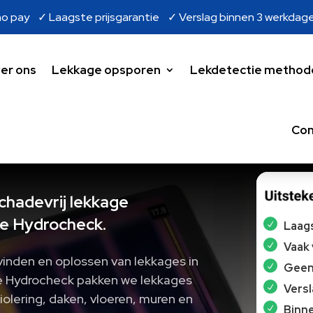
o pay ✓ Laagste prijsgarantie ✓ Verslag binnen 3 werkdag
er ons
Lekkage opsporen
Lekdetectie method
Con
schadevrij lekkage
e Hydrocheck.
Laags
Vaak
vinden en oplossen van lekkages in
Geen 
tie Hydrocheck pakken we lekkages
Vers
 riolering, daken, vloeren, muren en
Binne