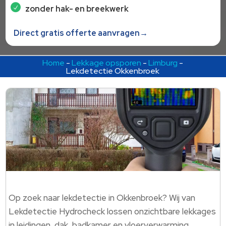
zonder hak- en breekwerk
Direct gratis offerte aanvragen→
Home
-
Lekkage opsporen
-
Limburg
-
Lekdetectie Okkenbroek
Op zoek naar lekdetectie in Okkenbroek? Wij van
Lekdetectie Hydrocheck lossen onzichtbare lekkages
in leidingen, dak, badkamer en vloerverwarming