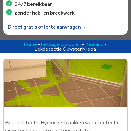
24/7 bereikbaar
zonder hak- en breekwerk
Direct gratis offerte aanvragen→
Home
-
Lekkage opsporen
-
Zeeland
-
Lekdetectie Ouwster Nijega
Bij Lekdetectie Hydrocheck pakken wij Lekdetectie
Ouwster Nijega aan met topresultaten.​