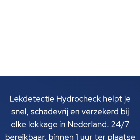
om lekkages bij leidingen, rioolbuizen of je cv-
installatie....
Lekdetectie Hydrocheck helpt je
snel, schadevrij en verzekerd bij
elke lekkage in Nederland. 24/7
bereikbaar, binnen 1 uur ter plaatse