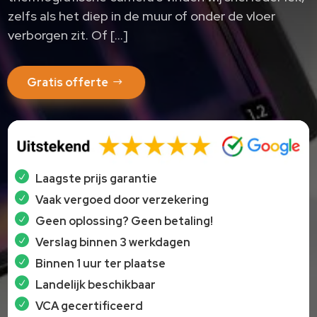
zelfs als het diep in de muur of onder de vloer
verborgen zit.​ Of […]
Gratis offerte
Laagste prijs garantie
Vaak vergoed door verzekering
Geen oplossing? Geen betaling!
Verslag binnen 3 werkdagen
Binnen 1 uur ter plaatse
Landelijk beschikbaar
VCA gecertificeerd