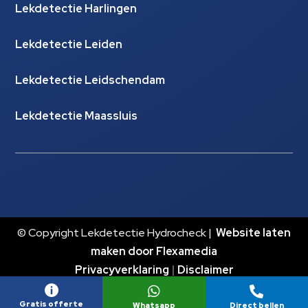
Lekdetectie Harlingen
Lekdetectie Leiden
Lekdetectie Leidschendam
Lekdetectie Maassluis
© Copyright Lekdetectie Hydrocheck |
Website laten
maken door Flexamedia
Privacyverklaring
|
Disclaimer



Gratis offerte
Whatsapp
Direct bellen