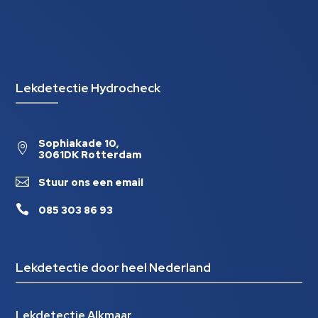
Lekdetectie Hydrocheck
Sophiakade 10,

3061DK Rotterdam

Stuur ons een email

085 303 86 93
Lekdetectie door heel Nederland
Lekdetectie Alkmaar