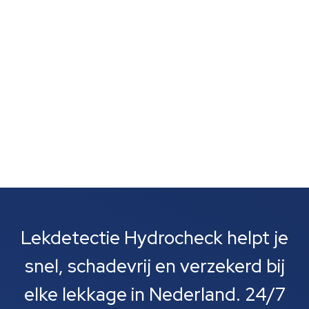
zijn vaak het eerste wat je opvalt. Meestal gaat het
om lekkages bij leidingen, rioolbuizen of je cv-
installatie....
Lekdetectie Hydrocheck helpt je
snel, schadevrij en verzekerd bij
elke lekkage in Nederland. 24/7